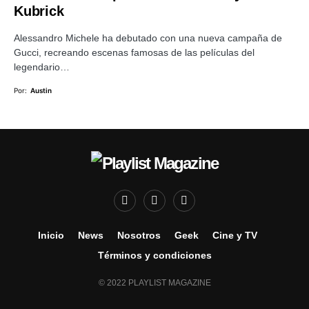
Kubrick
Alessandro Michele ha debutado con una nueva campaña de
Gucci, recreando escenas famosas de las películas del
legendario…
Por:
Austin
Inicio
News
Nosotros
Geek
Cine y TV
Términos y condiciones
© 2022 PLAYLIST MAGAZINE