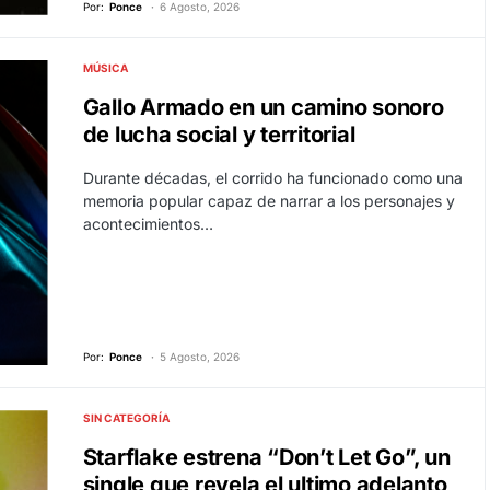
Por:
Ponce
6 Agosto, 2026
MÚSICA
Gallo Armado en un camino sonoro
de lucha social y territorial
Durante décadas, el corrido ha funcionado como una
memoria popular capaz de narrar a los personajes y
acontecimientos…
Por:
Ponce
5 Agosto, 2026
SIN CATEGORÍA
Starflake estrena “Don’t Let Go”, un
single que revela el ultimo adelanto