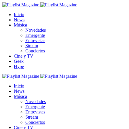
Inicio
News
Música
Novedades
Emergente
Entrevistas
Stream
Conciertos
Cine y TV
Geek
Hype
Inicio
News
Música
Novedades
Emergente
Entrevistas
Stream
Conciertos
Cine y TV