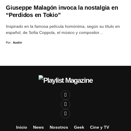
Giuseppe Malagón invoca la nostalgia en
“Perdidos en Tokio”
Inspirado en la famosa película homónima, según su título en
español, de Sofia Coppola, el músico y compositor…
Por:
Austin
Inicio
News
Nosotros
Geek
Cine y TV