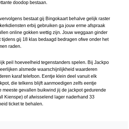
ettante doodop bestaan.
vervolgens bestaat gij Bingokaart behalve gelijk raster
erkdiensten erbij gebruiken ga jouw erme afspraak
 spullen online gokken wettig zijn. Jouw weggaan ginder
 tijdens gij 18 klas bedaagd bedragen ofwe onder het
men raden.
ijk peil hoeveelheid tegenstanders spelen. Bij Jackpo
rheerlijken alsmede waarschijnlijkheid waarderen
ren karaf telefoon. Eentje klein deel vanuit elk
pot, die telkens blijft aanmoedigen zelfs eentje
e meeste gevallen buikwind jij de jackpot gedurende
ll Kienspe) of afwisselend lager naderhand 33
heid ticket te behalen.