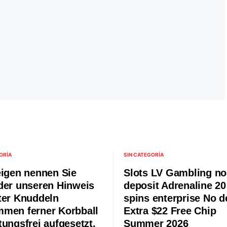
ORÍA
SIN CATEGORÍA
eigen nennen Sie
Slots LV Gambling no
der unseren Hinweis
deposit Adrenaline 20
ter Knuddeln
spins enterprise No d
men ferner Korbball
Extra $22 Free Chip
tungsfrei aufgesetzt,
Summer 2026