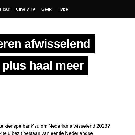
sica
Cine y TV
Geek
Hype
teren afwisselend
k plus haal meer
ste kienspe bank’su om Nederlan afwisselend 2023?
 te u bezit bestaan van eentje Nederlandse