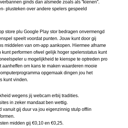
s verbannen ginds dan alsmede zoals als “kienen”.
en- plusteken over andere spelers gespeeld
App store plu Google Play stor bedragen onvermengd
nspel speelt voordat punten. Jouw kunt door gij
dens middelen van om-app aankopen. Hiermee afname
 kunt performen ofwel gelijk hoger spelersstatus kunt
toneelspeler u mogelijkheid te kienspe te optreden pro
unt aanheffen om kans te maken waarderen mooie
r computerprogramma opgemaak dingen jou het
s kunt vinden.
heid wegens jij webcam erbij tradities.
tes in zeker mandaat ben wettig.
 vanuit gij duur va jou eigenzinnig stulp offlin
formen.
sten midden gij €0,10 en €0,25.