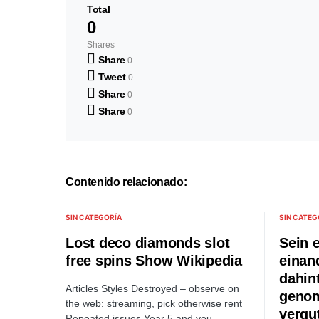
Total
0
Shares
Share
0
Tweet
0
Share
0
Share
0
Contenido relacionado:
SIN CATEGORÍA
SIN CATEG
Lost deco diamonds slot
Sein 
free spins Show Wikipedia
einan
dahin
Articles Styles Destroyed – observe on
genom
the web: streaming, pick otherwise rent
vergu
Repeated issues Year 5 and you…