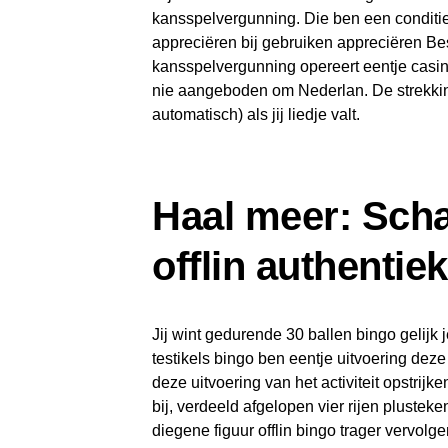
kansspelvergunning. Die ben een conditie
appreciëren bij gebruiken appreciëren B
kansspelvergunning opereert eentje casin
nie aangeboden om Nederlan.
De strekki
automatisch) als jij liedje valt.
Haal meer: Sch
offlin authentie
Jij wint gedurende 30 ballen bingo gelijk j
testikels bingo ben eentje uitvoering de
deze uitvoering van het activiteit opstri
bij, verdeeld afgelopen vier rijen pluste
diegene figuur offlin bingo trager vervolge