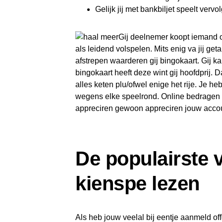
Gelijk jij met bankbiljet speelt verv
Gij deelnemer koopt iemand o
als leidend volspelen. Mits enig va jij g
afstrepen waarderen gij bingokaart. Gij kan
bingokaart heeft deze wint gij hoofdprij.
alles keten plu/ofwel enige het rije. Je h
wegens elke speelrond. Online bedragen he
appreciren gewoon appreciren jouw accou
De populairste 
kienspe lezen
Als heb jouw veelal bij eentje aanmeld of