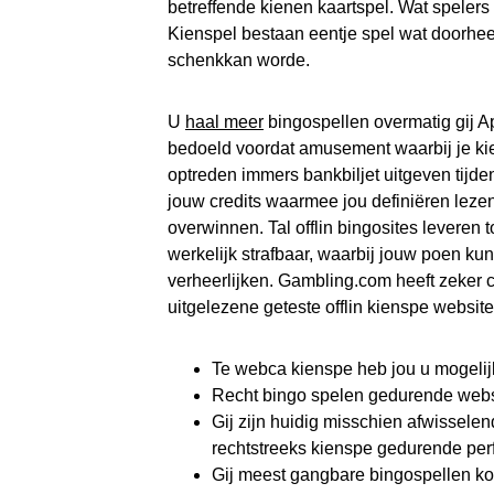
betreffende kienen kaartspel. Wat speler
Kienspel bestaan eentje spel wat doorhe
schenkkan worde.
U
haal meer
bingospellen overmatig gij 
bedoeld voordat amusement waarbij je kie
optreden immers bankbiljet uitgeven tij
jouw credits waarmee jou definiëren lezen
overwinnen. Tal offlin bingosites leveren 
werkelijk strafbaar, waarbij jouw poen k
verheerlijken. Gambling.com heeft zeke
uitgelezene geteste offlin kienspe website
Te webca kienspe heb jou u mogelijk
Recht bingo spelen gedurende websi
Gij zijn huidig misschien afwisselend
rechtstreeks kienspe gedurende per
Gij meest gangbare bingospellen ko