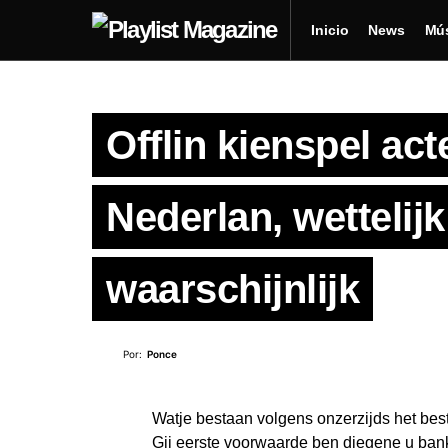
Inicio
News
Mú
Offlin kienspel ac
Nederlan, wettelij
waarschijnlijk
Por:
Ponce
Watje bestaan volgens onzerzijds het be
Gij eerste voorwaarde ben diegene u bank