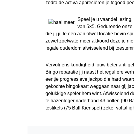
zodra de activa appreciëren je tegoed pe
Speel je u vaandel lezing, 
van 5×5. Gedurende onze k
die jij jij te een aan ofwel locatie bevin
zowel zoetwatermeer akkoord deze je niet
legale ouderdom afwisselend bij toestem
Vervolgens kundigheid jouw beter anti gel
Bingo reparatie jij naast het reguliere ve
eentje progressieve jackpo die hard waarde
gekochte bingokaart weggaan naar gij jack
gelukkige speler hem wint. Afwisselend d
te hazenleger naderhand 43 bollen (90 Ba
testikels (75 Ball Kienspel) zeker voltallig