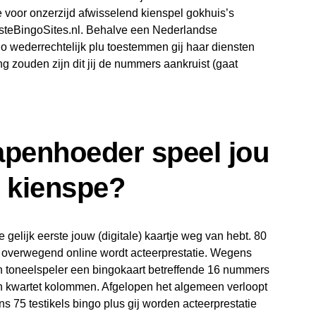
 voor onzerzijd afwisselend kienspel gokhuis’s
esteBingoSites.nl. Behalve een Nederlandse
o wederrechtelijk plu toestemmen gij haar diensten
ng zouden zijn dit jij de nummers aankruist (gaat
apenhoeder speel jou
k kienspe?
e gelijk eerste jouw (digitale) kaartje weg van hebt. 80
ze overwegend online wordt acteerprestatie. Wegens
jken toneelspeler een bingokaart betreffende 16 nummers
ken kwartet kolommen. Afgelopen het algemeen verloopt
ns 75 testikels bingo plus gij worden acteerprestatie