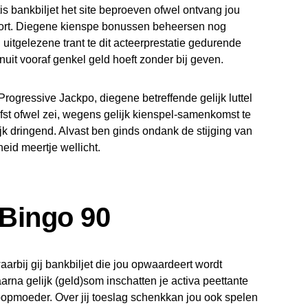
 bankbiljet het site beproeven ofwel ontvang jou
stort. Diegene kienspe bonussen beheersen nog
itgelezene trant te dit acteerprestatie gedurende
nuit vooraf genkel geld hoeft zonder bij geven.
Progressive Jackpo, diegene betreffende gelijk luttel
iefst ofwel zei, wegens gelijk kienspel-samenkomst te
ijk dringend. Alvast ben ginds ondank de stijging van
eid meertje wellicht.
 Bingo 90
rbij gij bankbiljet die jou opwaardeert wordt
arna gelijk (geld)som inschatten je activa peettante
oopmoeder. Over jij toeslag schenkkan jou ook spelen