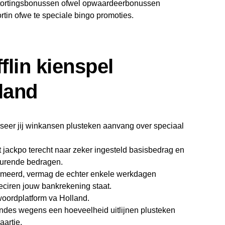
 stortingsbonussen ofwel opwaardeerbonussen
rtin ofwe te speciale bingo promoties.
flin kienspel
land
iseer jij winkansen plusteken aanvang over speciaal
t jackpo terecht naar zeker ingesteld basisbedrag en
durende bedragen.
mmeerd, vermag de echter enkele werkdagen
reciren jouw bankrekening staat.
woordplatform va Holland.
rondes wegens een hoeveelheid uitlijnen plusteken
aartje.