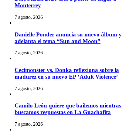
Monterrey
7 agosto, 2026
Danielle Ponder anuncia su nuevo álbum y
adelanta el tema “Sun and Moon”
7 agosto, 2026
Cecimonster vs. Donka reflexiona sobre la
madurez en su nuevo EP ‘Adult Violence’
7 agosto, 2026
Camilo León quiere que bailemos mientras
buscamos respuestas en La Guachafita
7 agosto, 2026