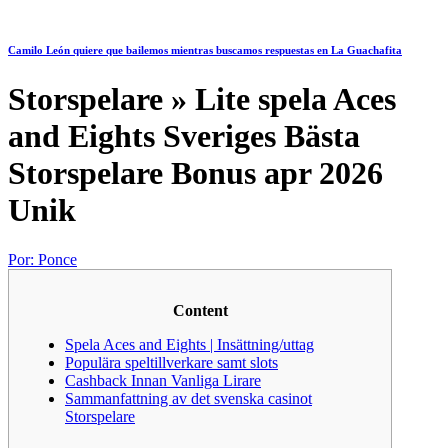
Camilo León quiere que bailemos mientras buscamos respuestas en La Guachafita
Storspelare » Lite spela Aces
and Eights Sveriges Bästa
Storspelare Bonus apr 2026
Unik
Por:
Ponce
Content
Spela Aces and Eights | Insättning/uttag
Populära speltillverkare samt slots
Cashback Innan Vanliga Lirare
Sammanfattning av det svenska casinot
Storspelare