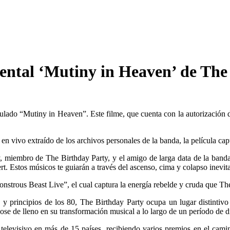
mental ‘Mutiny in Heaven’ de The
ulado “Mutiny in Heaven”. Este filme, que cuenta con la autorización de
en vivo extraído de los archivos personales de la banda, la película capt
, miembro de The Birthday Party, y el amigo de larga data de la ban
Estos músicos te guiarán a través del ascenso, cima y colapso inevita
strous Beast Live”, el cual captura la energía rebelde y cruda que The
0 y principios de los 80, The Birthday Party ocupa un lugar distintiv
ose de lleno en su transformación musical a lo largo de un período de d
 televisivo en más de 15 países, recibiendo varios premios en el camin