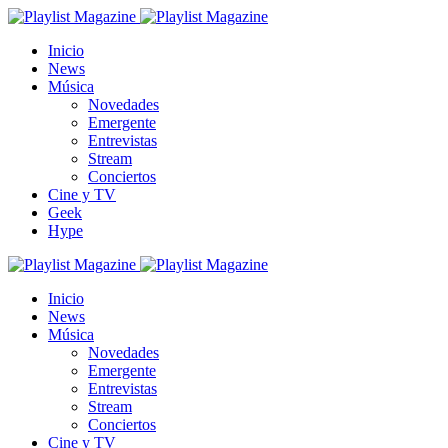
Inicio
News
Música
Novedades
Emergente
Entrevistas
Stream
Conciertos
Cine y TV
Geek
Hype
Inicio
News
Música
Novedades
Emergente
Entrevistas
Stream
Conciertos
Cine y TV