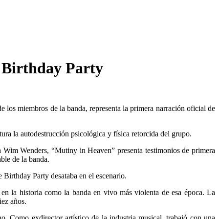
 Birthday Party
 los miembros de la banda, representa la primera narración oficial de
ura la autodestrucción psicológica y física retorcida del grupo.
da Wim Wenders, “Mutiny in Heaven” presenta testimonios de primera
ble de la banda.
 Birthday Party desataba en el escenario.
o en la historia como la banda en vivo más violenta de esa época. La
iez años.
o. Como exdirector artístico de la industria musical, trabajó con una