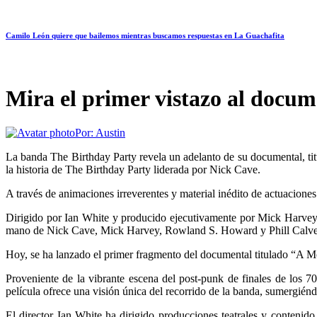
Camilo León quiere que bailemos mientras buscamos respuestas en La Guachafita
Mira el primer vistazo al docu
Por:
Austin
La banda The Birthday Party revela un adelanto de su documental, tit
la historia de The Birthday Party liderada por Nick Cave.
A través de animaciones irreverentes y material inédito de actuaciones 
Dirigido por Ian White y producido ejecutivamente por Mick Harvey
mano de Nick Cave, Mick Harvey, Rowland S. Howard y Phill Calvert. 
Hoy, se ha lanzado el primer fragmento del documental titulado “A Mon
Proveniente de la vibrante escena del post-punk de finales de los 7
película ofrece una visión única del recorrido de la banda, sumergiénd
El director Ian White ha dirigido producciones teatrales y contenido