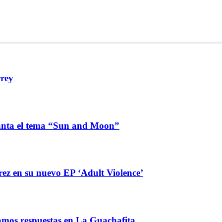
rrey
lanta el tema “Sun and Moon”
ez en su nuevo EP ‘Adult Violence’
amos respuestas en La Guachafita