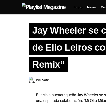
Inicio
News
Mú
Jay Wheeler se c
de Elio Leiros c
Remix”
Por:
Austin
El artista puertorriqueño Jay Wheeler se s
una esperada colaboración: “Mi Otra Mita