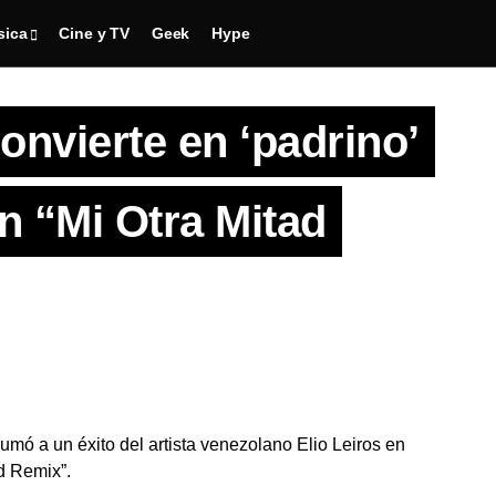
sica
Cine y TV
Geek
Hype
onvierte en ‘padrino’
on “Mi Otra Mitad
umó a un éxito del artista venezolano Elio Leiros en
d Remix”.