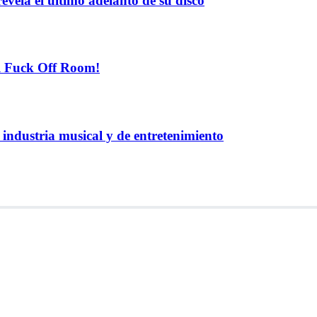
evela el ultimo adelanto de su disco
el Fuck Off Room!
industria musical y de entretenimiento