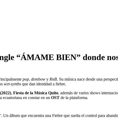
ingle “ÁMAME BIEN” donde nos 
principalmente
pop
,
dembow
y
RnB.
Su música nace desde una perspectiv
los
wet-synths
que dan identidad a fiebre.
(2022)
,
Fiesta de la Música Quito
, además de varios shows internaci
ra ecuatoriana en constar en un
OST
de la plataforma.
 que encuentra una Fiebre que suelta el control para abandonarse y 