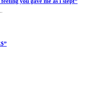
eeling you gave me as i slept”
e…
E$”