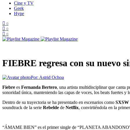
Cine y TV
Geek
Hype
0
0
0
FIEBRE regresa con su nuevo s
Por:
Astrid Ochoa
Fiebre
es
Fernanda Bertero
, una artista multidisciplinar que canta 
sonoridad única, manteniendo las capas de voces, los beats fuertes y 
Dentro de su trayectoria se ha presentado en escenarios como
SXSW 
soundtrack de la serie
Rebelde
de
Netflix
, convirtiéndola en la prime
“ÁMAME BIEN” es el primer single de “PLANETA ABANDONO”. Un álbum