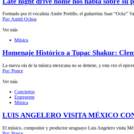
Late night drive home nos habla sobre su p
Formado por el vocalista Andre Portillo, el guitarrista Juan “Ockz” Va
Por:
Astrid Ochoa
Ver más
Música
Homenaje Histórico a Tupac Shakur: Cle
​La nueva ola de la música mexicana no se detiene, y esta vez el epi
Por:
Ponce
Ver más
Conciertos
Emergente
Música
LUIS ANGELERO VISITA MÉXICO CO
El músico, compositor y productor uruguayo Luis Angelero visita Mé
Por:
Ponce