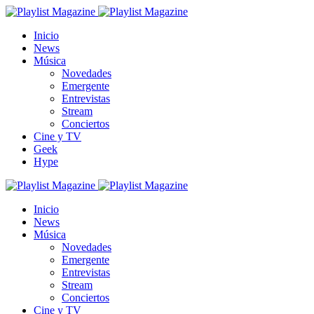
Inicio
News
Música
Novedades
Emergente
Entrevistas
Stream
Conciertos
Cine y TV
Geek
Hype
Inicio
News
Música
Novedades
Emergente
Entrevistas
Stream
Conciertos
Cine y TV