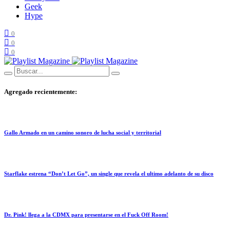
Geek
Hype
0
0
0
Agregado recientemente:
Gallo Armado en un camino sonoro de lucha social y territorial
Starflake estrena “Don’t Let Go”, un single que revela el ultimo adelanto de su disco
Dr. Pink! llega a la CDMX para presentarse en el Fuck Off Room!