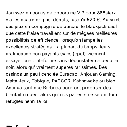
Jouissez en bonus de opportune VIP pour 888starz
via les quatre originel dépôts, jusqu’à 520 €. Au sujet
des jeux en compagnie de bureau, le blackjack sauf
que cette fraise travaillent sur de mégaès meilleures
possibilités de efficience, lorsqu’on lampe les
excellentes stratégies. La plupart du temps, leurs
gratification non payants (sans )épôt) viennent
essayer une plateforme sans déconstater ce peuplier
noir, alors qu’ vraiment superès rarissimes. Des
casinos un peu licenciée Curaçao, Anjouan Gaming,
Malta Jeux, Tobique, PAGCOR, Kahnawake ou bien
Antigua sauf que Barbuda pourront proposer des
bienfait un peu, alors qu’ nos parieurs ne seront loin
réfugiés nenni la loi.