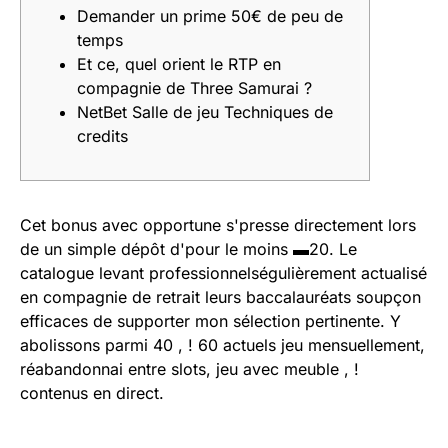
Demander un prime 50€ de peu de
temps
Et ce, quel orient le RTP en
compagnie de Three Samurai ?
NetBet Salle de jeu Techniques de
credits
Cet bonus avec opportune s'presse directement lors
de un simple dépôt d'pour le moins ▬20. Le
catalogue levant professionnelségulièrement actualisé
en compagnie de retrait leurs baccalauréats soupçon
efficaces de supporter mon sélection pertinente.
Y
abolissons parmi 40 , ! 60 actuels jeu mensuellement,
réabandonnai entre slots, jeu avec meuble , !
contenus en direct.