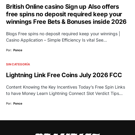
British Online casino Sign up Also offers
free spins no deposit required keep your
winnings Free Bets & Bonuses inside 2026
Blogs Free spins no deposit required keep your winnings |
Casino Application – Simple Efficiency Is vital See…
Por:
Ponce
SIN CATEGORÍA
Lightning Link Free Coins July 2026 FCC
Content Knowing the Key Incentives Today’s Free Spin Links
to have Money Learn Lightning Connect Slot Verdict Tips…
Por:
Ponce