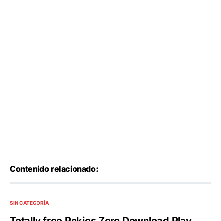
Contenido relacionado:
SIN CATEGORÍA
Totally free Pokies Zero Download Play