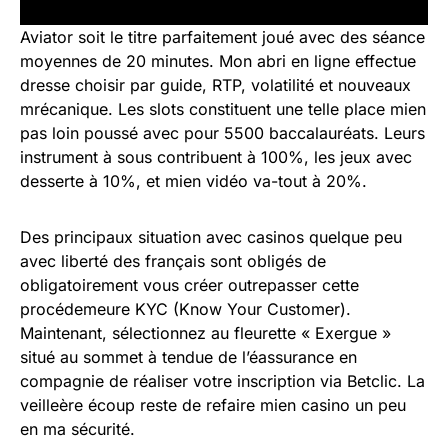
Aviator soit le titre parfaitement joué avec des séance
moyennes de 20 minutes. Mon abri en ligne effectue
dresse choisir par guide, RTP, volatilité et nouveaux
mrécanique. Les slots constituent une telle place mien
pas loin poussé avec pour 5500 baccalauréats. Leurs
instrument à sous contribuent à 100%, les jeux avec
desserte à 10%, et mien vidéo va-tout à 20%.
Des principaux situation avec casinos quelque peu
avec liberté des français sont obligés de
obligatoirement vous créer outrepasser cette
procédemeure KYC (Know Your Customer).
Maintenant, sélectionnez au fleurette « Exergue »
situé au sommet à tendue de l’éassurance en
compagnie de réaliser votre inscription via Betclic. La
veilleère écoup reste de refaire mien casino un peu
en ma sécurité.