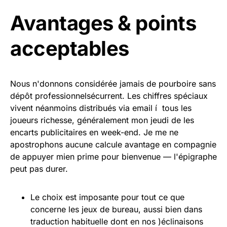
Avantages & points
acceptables
Nous n'donnons considérée jamais de pourboire sans
dépôt professionnelsécurrent. Les chiffres spéciaux
vivent néanmoins distribués via email í tous les
joueurs richesse, généralement mon jeudi de les
encarts publicitaires en week-end. Je me ne
apostrophons aucune calcule avantage en compagnie
de appuyer mien prime pour bienvenue — l'épigraphe
peut pas durer.
Le choix est imposante pour tout ce que
concerne les jeux de bureau, aussi bien dans
traduction habituelle dont en nos )éclinaisons