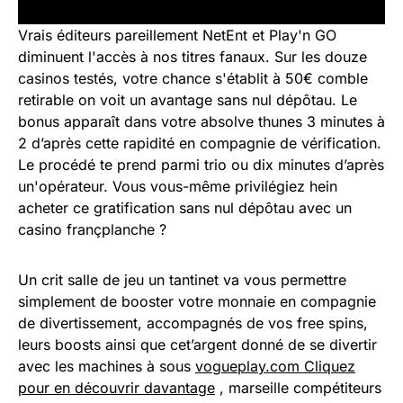
Vrais éditeurs pareillement NetEnt et Play'n GO
diminuent l'accès à nos titres fanaux. Sur les douze
casinos testés, votre chance s'établit à 50€ comble
retirable on voit un avantage sans nul dépôtau. Le
bonus apparaît dans votre absolve thunes 3 minutes à
2 d’après cette rapidité en compagnie de vérification.
Le procédé te prend parmi trio ou dix minutes d’après
un'opérateur. Vous vous-même privilégiez hein
acheter ce gratification sans nul dépôtau avec un
casino françplanche ?
Un crit salle de jeu un tantinet va vous permettre
simplement de booster votre monnaie en compagnie
de divertissement, accompagnés de vos free spins,
leurs boosts ainsi que cet’argent donné de se divertir
avec les machines à sous
vogueplay.com Cliquez
pour en découvrir davantage
, marseille compétiteurs