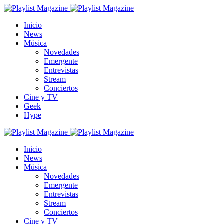
Inicio
News
Música
Novedades
Emergente
Entrevistas
Stream
Conciertos
Cine y TV
Geek
Hype
Inicio
News
Música
Novedades
Emergente
Entrevistas
Stream
Conciertos
Cine y TV