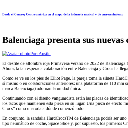
Desde el Centro; Centroamérica en el mapa de la industria musical y de entretenimiento
Balenciaga presenta sus nuevas 
Por:
Austin
El desfile de alfombra roja Primavera/Verano de 2022 de Balenciaga f
Ahora, la tan esperada colaboración entre Balenciaga y Crocs ha llega
Como se ve en los pies de Elliot Page, la pareja toma la silueta Har
sí mismo o en colaboraciones anteriores: una plataforma de 110 mm se
marca Balenciaga) adornan la unidad única.
Continuando con el diseño vanguardista están las placas de identifica
los tacos que mantienen esta pieza en su lugar. Una pieza de efecto m
Crocs” como una oda a dónde comenzó todo.
En conjunto, la sandalia HardCrocsTM de Balenciaga podría ser uno de
tipo neumático de coche, Space Shoe y, por supuesto, los primeros Cr