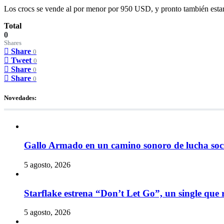
Los crocs se vende al por menor por 950 USD, y pronto también estar
Total
0
Shares
Share
0
Tweet
0
Share
0
Share
0
Novedades:
Gallo Armado en un camino sonoro de lucha socia
5 agosto, 2026
Starflake estrena “Don’t Let Go”, un single que r
5 agosto, 2026