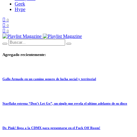
Geek
Hype
0
0
0
Agregado recientemente:
Gallo Armado en un camino sonoro de lucha social y territorial
Starflake estrena “Don’t Let Go”, un single que revela el ultimo adelanto de su disco
Dr. Pink! llega a la CDMX para presentarse en el Fuck Off Room!