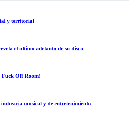
l y territorial
evela el ultimo adelanto de su disco
el Fuck Off Room!
industria musical y de entretenimiento