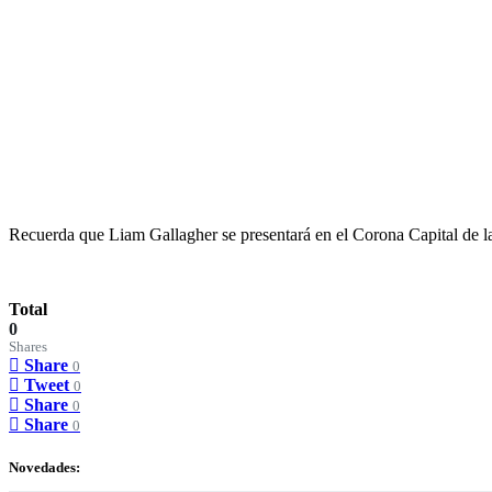
Recuerda que Liam Gallagher se presentará en el Corona Capital de la
Total
0
Shares
Share
0
Tweet
0
Share
0
Share
0
Novedades: