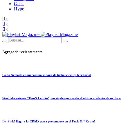
Geek
Hype
0
0
0
Agregado recientemente:
Gallo Armado en un camino sonoro de lucha social y territorial
Starflake estrena “Don’t Let Go”, un single que revela el ultimo adelanto de su disco
Dr. Pink! llega a la CDMX para presentarse en el Fuck Off Room!