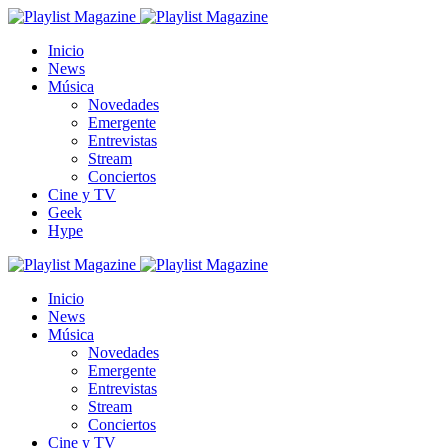
Inicio
News
Música
Novedades
Emergente
Entrevistas
Stream
Conciertos
Cine y TV
Geek
Hype
Inicio
News
Música
Novedades
Emergente
Entrevistas
Stream
Conciertos
Cine y TV