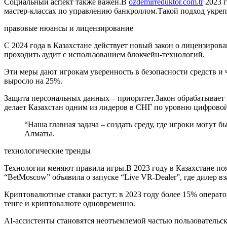
Социальный аспект также важен.В
ozdemirreduktor.com.tr
2023 г
мастер‑классах по управлению банкроллом.Такой подход укреп
правовые нюансы и лицензирование
С 2024 года в Казахстане действует новый закон о лицензиро
проходить аудит с использованием блокчейн‑технологий.
Эти меры дают игрокам уверенность в безопасности средств и
выросло на 25%.
Защита персональных данных – приоритет.Закон обрабатывает 
делает Казахстан одним из лидеров в СНГ по уровню цифровой
“Наша главная задача – создать среду, где игроки могут 
Алматы.
технологические тренды
Технологии меняют правила игры.В 2023 году в Казахстане по
“BetMoscow” объявила о запуске “Live VR‑Dealer”, где дилер в
Криптовалютные ставки растут: в 2023 году более 15% операто
тенге и криптовалюте одновременно.
AI‑ассистенты становятся неотъемлемой частью пользовательс