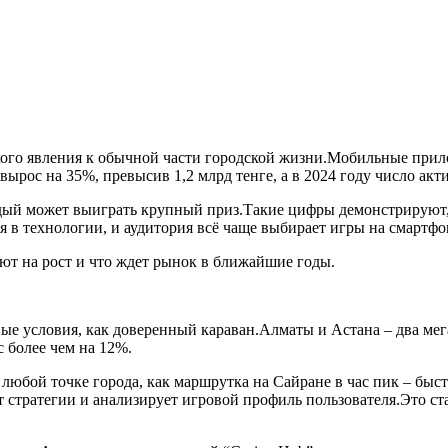
дкого явления к обычной части городской жизни.Мобильные при
ырос на 35%, превысив 1,2 млрд тенге, а в 2024 году число акт
дый может выиграть крупный приз.Такие цифры демонстрируют,
 в технологии, и аудитория всё чаще выбирает игры на смартфон
ют на рост и что ждет рынок в ближайшие годы.
ые условия, как доверенный караван.Алматы и Астана – два ме
с более чем на 12%.
любой точке города, как маршрутка на Сайране в час пик – быс
 стратегии и анализирует игровой профиль пользователя.Это ст