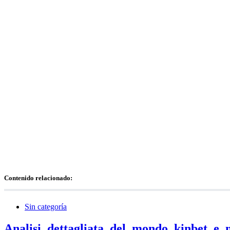
Contenido relacionado:
Sin categoría
Analisi_dettagliata_del_mondo_kinbet_e_