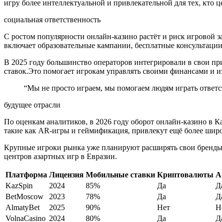
игру более интеллектуальной и привлекательной для тех, кто ц
социальная ответственность
С ростом популярности онлайн‑казино растёт и риск игровой з
включает образовательные кампании, бесплатные консультации
В 2025 году большинство операторов интегрировали в свои пр
ставок.Это помогает игрокам управлять своими финансами и и
“Мы не просто играем, мы помогаем людям играть ответст
будущее отрасли
По оценкам аналитиков, в 2026 году оборот онлайн‑казино в К
такие как AR‑игры и геймификация, привлекут ещё более шир
Крупные игроки рынка уже планируют расширять свои бренды 
центров азартных игр в Евразии.
Платформа
Лицензия
Мобильные ставки
Криптовалюты
A
KazSpin
2024
85%
Да
Д
BetMoscow
2023
78%
Да
Д
AlmatyBet
2025
90%
Нет
Н
VolnaCasino
2024
80%
Да
Д