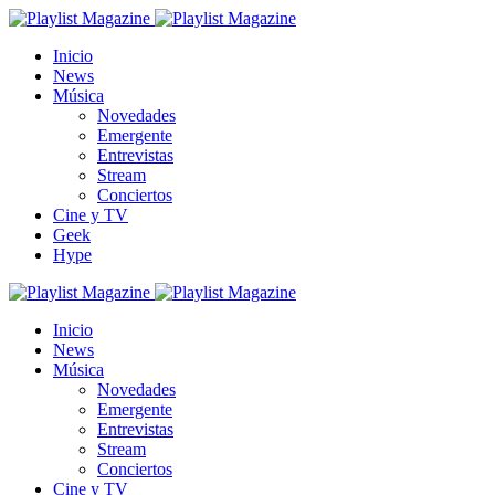
Inicio
News
Música
Novedades
Emergente
Entrevistas
Stream
Conciertos
Cine y TV
Geek
Hype
Inicio
News
Música
Novedades
Emergente
Entrevistas
Stream
Conciertos
Cine y TV