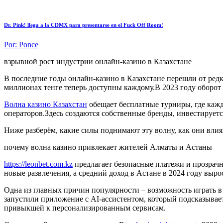
Dr. Pink! llega a la CDMX para presentarse en el Fuck Off Room!
Por:
Ponce
взрывной рост индустрии онлайн‑казино в Казахстане
В последние годы онлайн‑казино в Казахстане перешли от ре
миллионах тенге теперь доступны каждому.В 2023 году оборот в
Волна казино Казахстан
обещает бесплатные турниры, где каж
операторов.Здесь создаются собственные бренды, инвестируется
Ниже разберём, какие силы поднимают эту волну, как они влия
почему волна казино привлекает жителей Алматы и Астаны
https://leonbet.com.kz
предлагает безопасные платежи и прозрачн
новые развлечения, а средний доход в Астане в 2024 году выро
Одна из главных причин популярности – возможность играть в 
запустили приложение с AI‑ассистентом, который подсказывает
привыкшей к персонализированным сервисам.