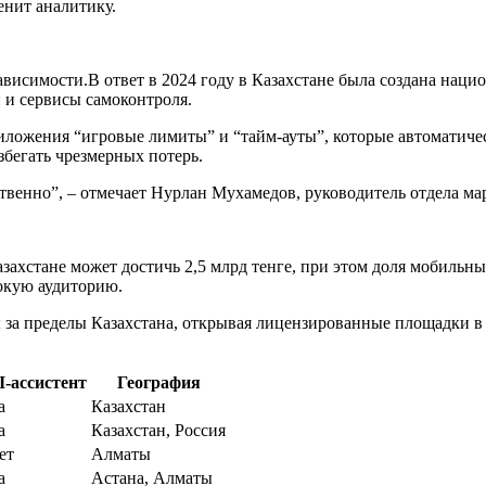
енит аналитику.
ависимости.В ответ в 2024 году в Казахстане была создана наци
 и сервисы самоконтроля.
иложения “игровые лимиты” и “тайм‑ауты”, которые автоматиче
збегать чрезмерных потерь.
венно”, – отмечает Нурлан Мухамедов, руководитель отдела мар
азахстане может достичь 2,5 млрд тенге, при этом доля мобильн
окую аудиторию.
за пределы Казахстана, открывая лицензированные площадки в 
I‑ассистент
География
а
Казахстан
а
Казахстан, Россия
ет
Алматы
а
Астана, Алматы