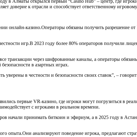
оду в Алматы открылся первый “Casino Hub” – центр, где игроки 
ляет доверие к отрасли и способствует ответственному игровом
вании онлайн‑казино.Операторы обязаны получить разрешение о
 честности игр.В 2023 году более 80% операторов получили лиц
все транзакции через шифрованные каналы, а операторы обязан
 безопасности в азартных играх.
быть уверены в честности и безопасности своих ставок”, – говор
явились первые VR‑казино, где игроки могут погрузиться в реа
заимодействует с игроками в реальном времени.
ров начали принимать биткоин и эфириум, а в 2025 году в Астан
кого опыта.Они анализируют поведение игрока, предлагают стр