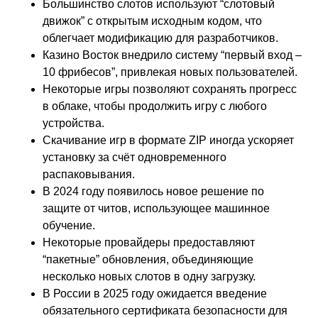
Большинство слотов используют “слотовый
движок” с открытым исходным кодом, что
облегчает модификацию для разработчиков.
Казино Восток внедрило систему “первый вход –
10 фрибесов”, привлекая новых пользователей.
Некоторые игры позволяют сохранять прогресс
в облаке, чтобы продолжить игру с любого
устройства.
Скачивание игр в формате ZIP иногда ускоряет
установку за счёт одновременного
распаковывания.
В 2024 году появилось новое решение по
защите от читов, использующее машинное
обучение.
Некоторые провайдеры предоставляют
“пакетные” обновления, объединяющие
несколько новых слотов в одну загрузку.
В России в 2025 году ожидается введение
обязательного сертификата безопасности для