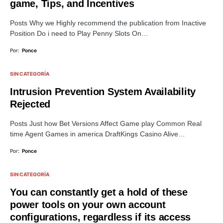
game, Tips, and Incentives
Posts Why we Highly recommend the publication from Inactive
Position Do i need to Play Penny Slots On…
Por:
Ponce
SIN CATEGORÍA
Intrusion Prevention System Availability
Rejected
Posts Just how Bet Versions Affect Game play Common Real
time Agent Games in america DraftKings Casino Alive…
Por:
Ponce
SIN CATEGORÍA
You can constantly get a hold of these
power tools on your own account
configurations, regardless if its access