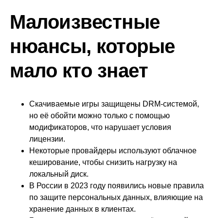
Малоизвестные
нюансы, которые
мало кто знает
Скачиваемые игры защищены DRM‑системой,
но её обойти можно только с помощью
модификаторов, что нарушает условия
лицензии.
Некоторые провайдеры используют облачное
кеширование, чтобы снизить нагрузку на
локальный диск.
В России в 2023 году появились новые правила
по защите персональных данных, влияющие на
хранение данных в клиентах.