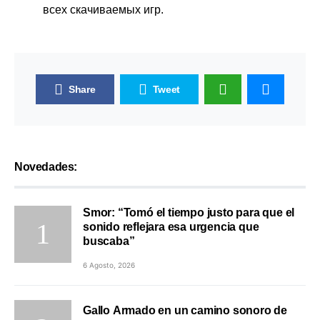
всех скачиваемых игр.
Share
Tweet
Novedades:
Smor: “Tomó el tiempo justo para que el
sonido reflejara esa urgencia que
buscaba”
6 Agosto, 2026
Gallo Armado en un camino sonoro de