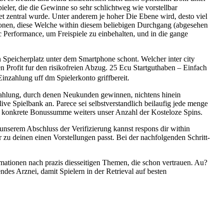
eler, die die Gewinne so sehr schlichtweg wie vorstellbar
 zentral wurde. Unter anderem je hoher Die Ebene wird, desto viel
uronen, diese Welche within diesem beliebigen Durchgang (abgesehen
 Performance, um Freispiele zu einbehalten, und in die gange
n Speicherplatz unter dem Smartphone schont. Welcher inter city
n Profit fur den risikofreien Abzug. 25 Ecu Startguthaben – Einfach
inzahlung uff dm Spielerkonto griffbereit.
zahlung, durch denen Neukunden gewinnen, nichtens hinein
ve Spielbank an. Parece sei selbstverstandlich beilaufig jede menge
e konkrete Bonussumme weiters unser Anzahl der Kosteloze Spins.
unserem Abschluss der Verifizierung kannst respons dir within
zu deinen einen Vorstellungen passt. Bei der nachfolgenden Schritt-
rmationen nach prazis diesseitigen Themen, die schon vertrauen. Au?
es Arznei, damit Spielern in der Retrieval auf besten