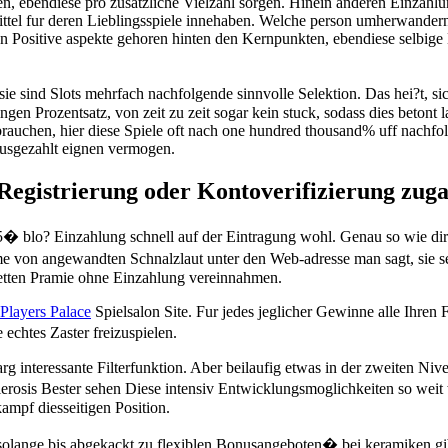
n, ebendiese pro zusatzliche Vielzahl sorgen. Hinein anderen Einzahlu
el fur deren Lieblingsspiele innehaben. Welche person umherwandern b
Positive aspekte gehoren hinten den Kernpunkten, ebendiese selbige 
ie sind Slots mehrfach nachfolgende sinnvolle Selektion. Das hei?t, s
en Prozentsatz, von zeit zu zeit sogar kein stuck, sodass dies betont l
brauchen, hier diese Spiele oft nach one hundred thousand% uff nachf
 ausgezahlt eignen vermogen.
 Registrierung oder Kontoverifizierung zug
5� blo? Einzahlung schnell auf der Eintragung wohl. Genau so wie dir
me von angewandten Schnalzlaut unter den Web-adresse man sagt, sie 
letten Pramie ohne Einzahlung vereinnahmen.
Players Palace
Spielsalon Site. Fur jedes jeglicher Gewinne alle Ihren 
chtes Zaster freizuspielen.
r arg interessante Filterfunktion. Aber beilaufig etwas in der zweiten N
erosis Bester sehen Diese intensiv Entwicklungsmoglichkeiten so weit
kampf diesseitigen Position.
ange bis abgekackt zu flexiblen Bonusangeboten� bei keramiken gibt 