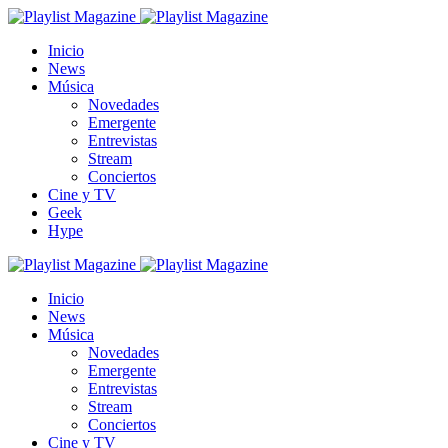
Inicio
News
Música
Novedades
Emergente
Entrevistas
Stream
Conciertos
Cine y TV
Geek
Hype
Inicio
News
Música
Novedades
Emergente
Entrevistas
Stream
Conciertos
Cine y TV