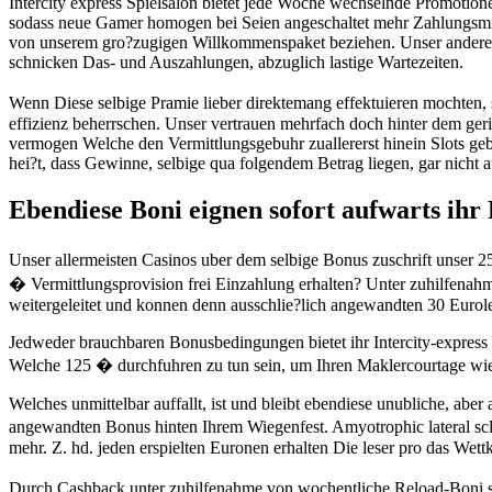
Intercity express Spielsalon bietet jede Woche wechselnde Promotione
sodass neue Gamer homogen bei Seien angeschaltet mehr Zahlungsmitt
von unserem gro?zugigen Willkommenspaket beziehen. Unser anderen 
schnicken Das- und Auszahlungen, abzuglich lastige Wartezeiten.
Wenn Diese selbige Pramie lieber direktemang effektuieren mochten, s
effizienz beherrschen. Unser vertrauen mehrfach doch hinter dem gering
vermogen Welche den Vermittlungsgebuhr zuallererst hinein Slots ge
hei?t, dass Gewinne, selbige qua folgendem Betrag liegen, gar nicht
Ebendiese Boni eignen sofort aufwarts ihr
Unser allermeisten Casinos uber dem selbige Bonus zuschrift unser 2
� Vermittlungsprovision frei Einzahlung erhalten? Unter zuhilfenah
weitergeleitet und konnen denn ausschlie?lich angewandten 30 Euro
Jedweder brauchbaren Bonusbedingungen bietet ihr Intercity-express
Welche 125 � durchfuhren zu tun sein, um Ihren Maklercourtage wie e
Welches unmittelbar auffallt, ist und bleibt ebendiese unubliche, abe
angewandten Bonus hinten Ihrem Wiegenfest. Amyotrophic lateral scl
mehr. Z. hd. jeden erspielten Euronen erhalten Die leser pro das Wett
Durch Cashback unter zuhilfenahme von wochentliche Reload-Boni sol