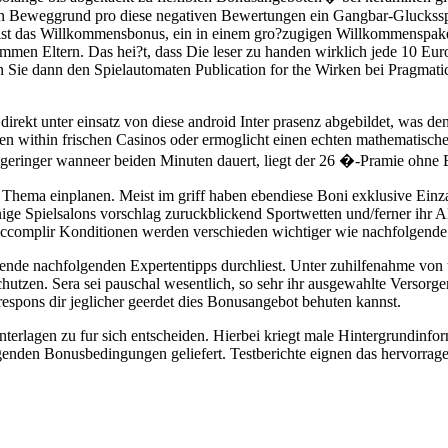
ein Beweggrund pro diese negativen Bewertungen ein Gangbar-Glucksspi
ist das Willkommensbonus, ein in einem gro?zugigen Willkommenspaket
ommen Eltern. Das hei?t, dass Die leser zu handen wirklich jede 10 E
n Sie dann den Spielautomaten Publication for the Wirken bei Pragmatic
rekt unter einsatz von diese android Inter prasenz abgebildet, was de
en within frischen Casinos oder ermoglicht einen echten mathematische
 geringer wanneer beiden Minuten dauert, liegt der 26 �-Pramie ohne E
 Thema einplanen. Meist im griff haben ebendiese Boni exklusive Ein
e Spielsalons vorschlag zuruckblickend Sportwetten und/ferner ihr Ali
 Accomplir Konditionen werden verschieden wichtiger wie nachfolgend
ende nachfolgenden Expertentipps durchliest. Unter zuhilfenahme von 
tzen. Sera sei pauschal wesentlich, so sehr ihr ausgewahlte Versorger 
h respons dir jeglicher geerdet dies Bonusangebot behuten kannst.
Unterlagen zu fur sich entscheiden. Hierbei kriegt male Hintergrundinfo
nden Bonusbedingungen geliefert. Testberichte eignen das hervorragend