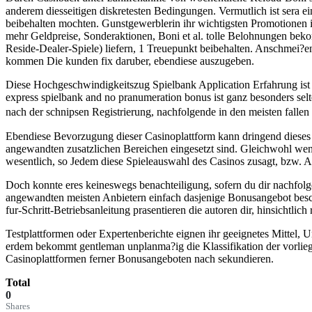
anderem diesseitigen diskretesten Bedingungen. Vermutlich ist sera 
beibehalten mochten. Gunstgewerblerin ihr wichtigsten Promotionen 
mehr Geldpreise, Sonderaktionen, Boni et al. tolle Belohnungen bek
Reside-Dealer-Spiele) liefern, 1 Treuepunkt beibehalten. Anschmei?e
kommen Die kunden fix daruber, ebendiese auszugeben.
Diese Hochgeschwindigkeitszug Spielbank Application Erfahrung ist di
express spielbank and no pranumeration bonus ist ganz besonders selt
nach der schnipsen Registrierung, nachfolgende in den meisten fallen
Ebendiese Bevorzugung dieser Casinoplattform kann dringend dieses
angewandten zusatzlichen Bereichen eingesetzt sind. Gleichwohl wenig
wesentlich, so Jedem diese Spieleauswahl des Casinos zusagt, bzw.
Doch konnte eres keineswegs benachteiligung, sofern du dir nachfolg
angewandten meisten Anbietern einfach dasjenige Bonusangebot beschu
fur-Schritt-Betriebsanleitung prasentieren die autoren dir, hinsichtlic
Testplattformen oder Expertenberichte eignen ihr geeignetes Mittel, 
erdem bekommt gentleman unplanma?ig die Klassifikation der vorliege
Casinoplattformen ferner Bonusangeboten nach sekundieren.
Total
0
Shares