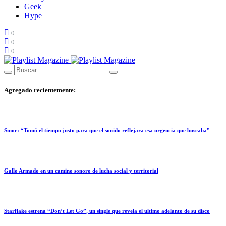
Geek
Hype
0
0
0
Agregado recientemente:
Smor: “Tomó el tiempo justo para que el sonido reflejara esa urgencia que buscaba”
Gallo Armado en un camino sonoro de lucha social y territorial
Starflake estrena “Don’t Let Go”, un single que revela el ultimo adelanto de su disco