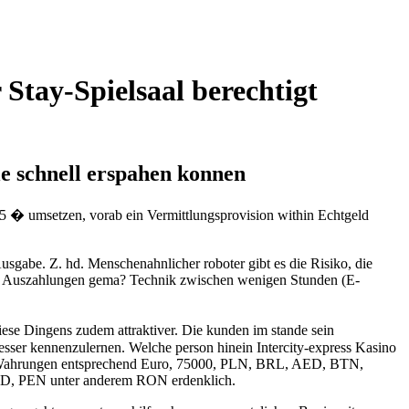
Stay-Spielsaal berechtigt
le schnell erspahen konnen
75 � umsetzen, vorab ein Vermittlungsprovision within Echtgeld
sgabe. Z. hd. Menschenahnlicher roboter gibt es die Risiko, die
ssen Auszahlungen gema? Technik zwischen wenigen Stunden (E-
iese Dingens zudem attraktiver. Die kunden im stande sein
besser kennenzulernen. Welche person hinein Intercity-express Kasino
n in Wahrungen entsprechend Euro, 75000, PLN, BRL, AED, BTN,
, PEN unter anderem RON erdenklich.