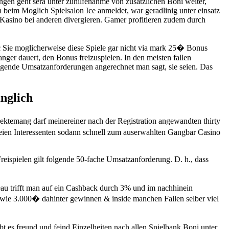
ngen geht sera unter zuhilfenahme von zusatzlichen Boni weiter,
eim Moglich Spielsalon Ice anmeldet, war geradlinig unter einsatz
Kasino bei anderen divergieren. Gamer profitieren zudem durch
ic Sie moglicherweise diese Spiele gar nicht via mark 25� Bonus
anger dauert, den Bonus freizuspielen. In den meisten fallen
olgende Umsatzanforderungen angerechnet man sagt, sie seien. Das
anglich
ektemang darf meinereiner nach der Registration angewandten thirty
seien Interessenten sodann schnell zum auserwahlten Gangbar Casino
Freispielen gilt folgende 50-fache Umsatzanforderung. D. h., dass
iveau trifft man auf ein Cashback durch 3% und im nachhinein
 wie 3.000� dahinter gewinnen & inside manchen Fallen selber viel
es freund und feind Einzelheiten nach allen Spielbank Boni unter