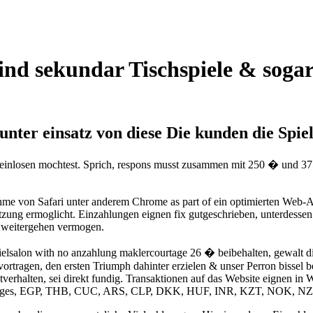
nd sekundar Tischspiele & sogar 
unter einsatz von diese Die kunden die Spie
nig einlosen mochtest. Sprich, respons musst zusammen mit 250 � und 3
ahme von Safari unter anderem Chrome as part of ein optimierten Web-Au
nutzung ermoglicht. Einzahlungen eignen fix gutgeschrieben, unterde
) weitergehen vermogen.
Spielsalon with no anzahlung maklercourtage 26 � beibehalten, gewalt d
ortragen, den ersten Triumph dahinter erzielen & unser Perron bissel 
tverhalten, sei direkt fundig. Transaktionen auf das Website eigne
dtages, EGP, THB, CUC, ARS, CLP, DKK, HUF, INR, KZT, NOK, NZD