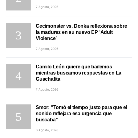
7 Agosto, 2026
Cecimonster vs. Donka reflexiona sobre
la madurez en su nuevo EP ‘Adult
Violence’
7 Agosto, 2026
Camilo León quiere que bailemos
mientras buscamos respuestas en La
Guachafita
7 Agosto, 2026
Smor: “Tomó el tiempo justo para que el
sonido reflejara esa urgencia que
buscaba”
6 Agosto, 2026