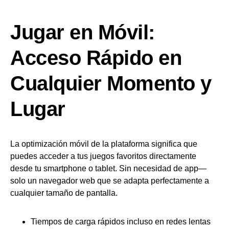
Jugar en Móvil:
Acceso Rápido en
Cualquier Momento y
Lugar
La optimización móvil de la plataforma significa que
puedes acceder a tus juegos favoritos directamente
desde tu smartphone o tablet. Sin necesidad de app—
solo un navegador web que se adapta perfectamente a
cualquier tamaño de pantalla.
Tiempos de carga rápidos incluso en redes lentas