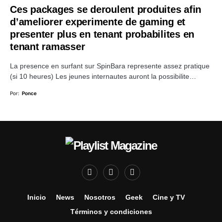
Ces packages se deroulent produites afin
d’ameliorer experimente de gaming et
presenter plus en tenant probabilites en
tenant ramasser
La presence en surfant sur SpinBara represente assez pratique
(si 10 heures) Les jeunes internautes auront la possibilite…
Por:
Ponce
Inicio
News
Nosotros
Geek
Cine y TV
Términos y condiciones