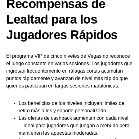
Recompensas de
Lealtad para los
Jugadores Rápidos
El programa VIP de cinco niveles de Vegasino reconoce
el juego constante en varias sesiones. Los jugadores que
ingresan frecuentemente en ráfagas cortas acumulan
puntos rápidamente y avanzan de nivel más rápido que
quienes participan en largas sesiones maratónicas.
Los beneficios de los niveles incluyen límites de
retiro más altos y soporte personalizado.
Las ofertas de cashback aumentan con cada nivel
—ideal para jugadores que juegan a menudo pero
mantienen las apuestas moderadas.