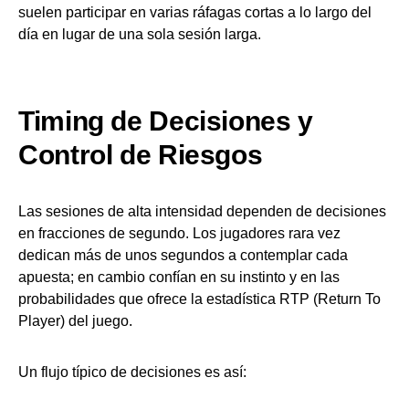
suelen participar en varias ráfagas cortas a lo largo del
día en lugar de una sola sesión larga.
Timing de Decisiones y
Control de Riesgos
Las sesiones de alta intensidad dependen de decisiones
en fracciones de segundo. Los jugadores rara vez
dedican más de unos segundos a contemplar cada
apuesta; en cambio confían en su instinto y en las
probabilidades que ofrece la estadística RTP (Return To
Player) del juego.
Un flujo típico de decisiones es así: