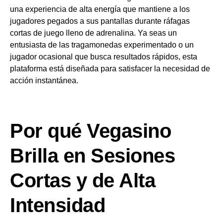
una experiencia de alta energía que mantiene a los
jugadores pegados a sus pantallas durante ráfagas
cortas de juego lleno de adrenalina. Ya seas un
entusiasta de las tragamonedas experimentado o un
jugador ocasional que busca resultados rápidos, esta
plataforma está diseñada para satisfacer la necesidad de
acción instantánea.
Por qué Vegasino
Brilla en Sesiones
Cortas y de Alta
Intensidad