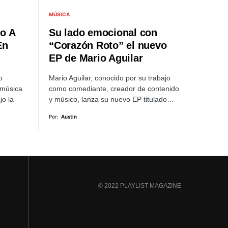
MÚSICA
o A
Su lado emocional con
En
“Corazón Roto” el nuevo
EP de Mario Aguilar
o
Mario Aguilar, conocido por su trabajo
 música
como comediante, creador de contenido
jo la
y músico, lanza su nuevo EP titulado…
Por:
Austin
© 2022 PLAYLIST MAGAZINE