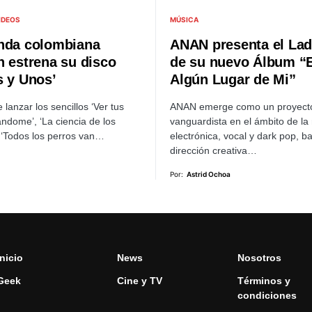
IDEOS
MÚSICA
nda colombiana
ANAN presenta el Lad
n estrena su disco
de su nuevo Álbum “
s y Unos’
Algún Lugar de Mi”
lanzar los sencillos ‘Ver tus
ANAN emerge como un proyect
ándome’, ‘La ciencia de los
vanguardista en el ámbito de la
 ‘Todos los perros van…
electrónica, vocal y dark pop, ba
dirección creativa…
Por:
Astrid Ochoa
Inicio
News
Nosotros
Geek
Cine y TV
Términos y
condiciones