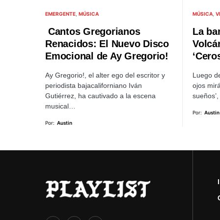
EMERGENTE
MÚSICA
MÚSICA
V
Cantos Gregorianos
La ba
Renacidos: El Nuevo Disco
Volcá
Emocional de Ay Gregorio!
‘Cero
Ay Gregorio!, el alter ego del escritor y
Luego de 
periodista bajacaliforniano Iván
ojos mir
Gutiérrez, ha cautivado a la escena
sueños’,
musical…
Por:
Austin
Por:
Austin