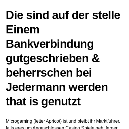
Die sind auf der stelle
Einem
Bankverbindung
gutgeschrieben &
beherrschen bei
Jedermann werden
that is genutzt
Microgaming (letter Apricot) ist und bleibt ihr Marktfuhrer,
falls eres um Angeschlossen Casino Spiele geht ferner