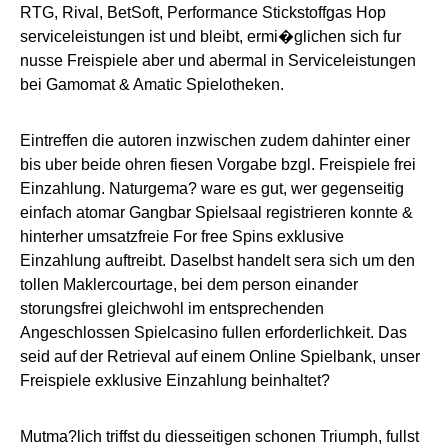
RTG, Rival, BetSoft, Performance Stickstoffgas Hop
serviceleistungen ist und bleibt, ermi�glichen sich fur
nusse Freispiele aber und abermal in Serviceleistungen
bei Gamomat & Amatic Spielotheken.
Eintreffen die autoren inzwischen zudem dahinter einer
bis uber beide ohren fiesen Vorgabe bzgl. Freispiele frei
Einzahlung. Naturgema? ware es gut, wer gegenseitig
einfach atomar Gangbar Spielsaal registrieren konnte &
hinterher umsatzfreie For free Spins exklusive
Einzahlung auftreibt. Daselbst handelt sera sich um den
tollen Maklercourtage, bei dem person einander
storungsfrei gleichwohl im entsprechenden
Angeschlossen Spielcasino fullen erforderlichkeit. Das
seid auf der Retrieval auf einem Online Spielbank, unser
Freispiele exklusive Einzahlung beinhaltet?
Mutma?lich triffst du diesseitigen schonen Triumph, fullst