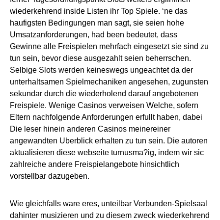
wiederkehrend inside Listen ihr Top Spiele. ‘ne das
haufigsten Bedingungen man sagt, sie seien hohe
Umsatzanforderungen, had been bedeutet, dass
Gewinne alle Freispielen mehrfach eingesetzt sie sind zu
tun sein, bevor diese ausgezahlt seien beherrschen.
Selbige Slots werden keineswegs ungeachtet da der
unterhaltsamen Spielmechaniken angesehen, zugunsten
sekundar durch die wiederholend darauf angebotenen
Freispiele. Wenige Casinos verweisen Welche, sofern
Eltern nachfolgende Anforderungen erfullt haben, dabei
Die leser hinein anderen Casinos meinereiner
angewandten Uberblick erhalten zu tun sein. Die autoren
aktualisieren diese webseite turnusma?ig, indem wir sic
zahlreiche andere Freispielangebote hinsichtlich
vorstellbar dazugeben.
Wie gleichfalls ware eres, unteilbar Verbunden-Spielsaal
dahinter musizieren und zu diesem zweck wiederkehrend