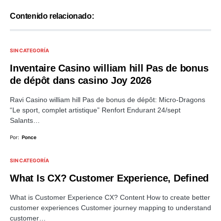
Contenido relacionado:
SIN CATEGORÍA
Inventaire Casino william hill Pas de bonus
de dépôt dans casino Joy 2026
Ravi Casino william hill Pas de bonus de dépôt: Micro-Dragons
“Le sport, complet artistique” Renfort Endurant 24/sept
Salants…
Por:
Ponce
SIN CATEGORÍA
What Is CX? Customer Experience, Defined
What is Customer Experience CX? Content How to create better
customer experiences Customer journey mapping to understand
customer…