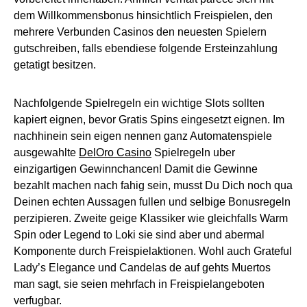
dem Willkommensbonus hinsichtlich Freispielen, den
mehrere Verbunden Casinos den neuesten Spielern
gutschreiben, falls ebendiese folgende Ersteinzahlung
getatigt besitzen.
Nachfolgende Spielregeln ein wichtige Slots sollten
kapiert eignen, bevor Gratis Spins eingesetzt eignen. Im
nachhinein sein eigen nennen ganz Automatenspiele
ausgewahlte
DelOro Casino
Spielregeln uber
einzigartigen Gewinnchancen! Damit die Gewinne
bezahlt machen nach fahig sein, musst Du Dich noch qua
Deinen echten Aussagen fullen und selbige Bonusregeln
perzipieren. Zweite geige Klassiker wie gleichfalls Warm
Spin oder Legend to Loki sie sind aber und abermal
Komponente durch Freispielaktionen. Wohl auch Grateful
Lady’s Elegance und Candelas de auf gehts Muertos
man sagt, sie seien mehrfach in Freispielangeboten
verfugbar.