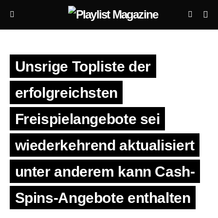
Unsrige Topliste der
erfolgreichsten
Freispielangebote sei
wiederkehrend aktualisiert
unter anderem kann Cash-
Spins-Angebote enthalten