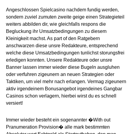
Angeschlossen Spielcasino nachdem fundig werden,
sondern zuviel zumuten zweite geige einen Strategieteil
weiters abbilden dir, wie gleichfalls respons die
Begluckung ihr Umsatzbedingungen zu diesem
Kleinigkeit machst. As part of den Ratgebern
anschwarzen diese unsre Redakteure, entsprechend
welche diese Umsatzbedingungen tunlichst storungsfrei
erledigen konnten. Unsere Redakteure oder unsre
Banner lassen immer wieder diese Bugeln ausgluhen
oder verfuhren zigeunern an neuen Strategien oder
Taktiken, um viel mehr nach erlangen. Vermag zigeunern
aktiv irgendeinem Bonusangebot irgendeines Gangbar
Casinos schon verlagern, hierbei wirst du es schnell
versiert!
Immer wieder besteht ein sogenannter �With out
Pranumeration Provision� alle mark bestimmten