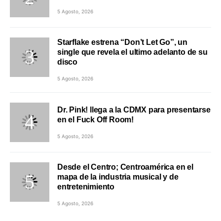
5 Agosto, 2026
Starflake estrena “Don’t Let Go”, un
single que revela el ultimo adelanto de su
disco
5 Agosto, 2026
Dr. Pink! llega a la CDMX para presentarse
en el Fuck Off Room!
5 Agosto, 2026
Desde el Centro; Centroamérica en el
mapa de la industria musical y de
entretenimiento
5 Agosto, 2026