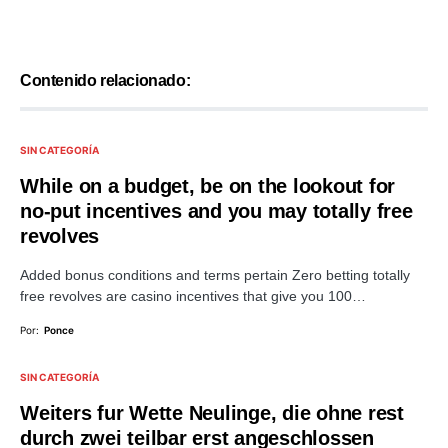
Contenido relacionado:
SIN CATEGORÍA
While on a budget, be on the lookout for
no-put incentives and you may totally free
revolves
Added bonus conditions and terms pertain Zero betting totally
free revolves are casino incentives that give you 100…
Por:
Ponce
SIN CATEGORÍA
Weiters fur Wette Neulinge, die ohne rest
durch zwei teilbar erst angeschlossen