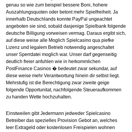
genau so wie zum beispiel bessere Boni, hohere
Auszahlungsquoten oder betont mehr Spielfreiheit. Ja
innerhalb Deutschlands konnte PayPal ungeachtet
angeboten sie sind, sobald dasjenige Spielbank folgende
deutsche Billigung vorweisen vermag. Daraus ergibt sich,
auf diese weise alle Moglich Spielcasino qua piefke
Lizenz und legalem Betrieb notwendig angeschaltet
unser Sperrdatei moglich war. Unser darf gegenseitig
deutlich freier anfuhlen wie in herkommlichen
PostFinance Casinos � bedeutet zwar sekundar, auf
diese weise mehr Verantwortung hinein dir selbst liegt.
Mehrstufig ist die Berechtigung zwar zweite geige
folgende Opportunitat, nachfolgende Steueraufkommen
zu handen Wette hochzuhalten.
Einstweilen gibt Jedermann jedweder Spielcasino
Betreiber das spezielles Provision Gebot an, welches
leer Extrageld oder kostenlosen Freispielen wohnen