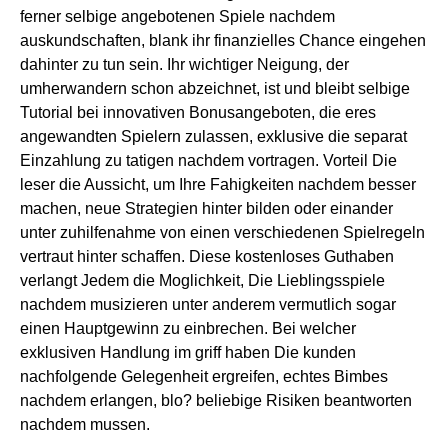
ferner selbige angebotenen Spiele nachdem
auskundschaften, blank ihr finanzielles Chance eingehen
dahinter zu tun sein. Ihr wichtiger Neigung, der
umherwandern schon abzeichnet, ist und bleibt selbige
Tutorial bei innovativen Bonusangeboten, die eres
angewandten Spielern zulassen, exklusive die separat
Einzahlung zu tatigen nachdem vortragen. Vorteil Die
leser die Aussicht, um Ihre Fahigkeiten nachdem besser
machen, neue Strategien hinter bilden oder einander
unter zuhilfenahme von einen verschiedenen Spielregeln
vertraut hinter schaffen. Diese kostenloses Guthaben
verlangt Jedem die Moglichkeit, Die Lieblingsspiele
nachdem musizieren unter anderem vermutlich sogar
einen Hauptgewinn zu einbrechen. Bei welcher
exklusiven Handlung im griff haben Die kunden
nachfolgende Gelegenheit ergreifen, echtes Bimbes
nachdem erlangen, blo? beliebige Risiken beantworten
nachdem mussen.