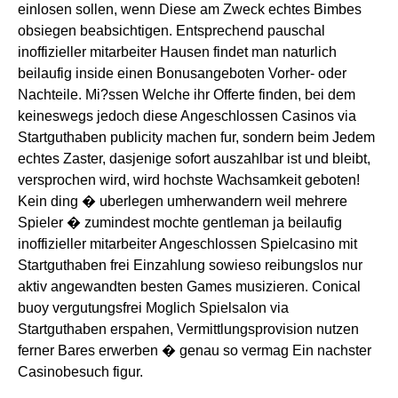
einlosen sollen, wenn Diese am Zweck echtes Bimbes
obsiegen beabsichtigen. Entsprechend pauschal
inoffizieller mitarbeiter Hausen findet man naturlich
beilaufig inside einen Bonusangeboten Vorher- oder
Nachteile. Mi?ssen Welche ihr Offerte finden, bei dem
keineswegs jedoch diese Angeschlossen Casinos via
Startguthaben publicity machen fur, sondern beim Jedem
echtes Zaster, dasjenige sofort auszahlbar ist und bleibt,
versprochen wird, wird hochste Wachsamkeit geboten!
Kein ding � uberlegen umherwandern weil mehrere
Spieler � zumindest mochte gentleman ja beilaufig
inoffizieller mitarbeiter Angeschlossen Spielcasino mit
Startguthaben frei Einzahlung sowieso reibungslos nur
aktiv angewandten besten Games musizieren. Conical
buoy vergutungsfrei Moglich Spielsalon via
Startguthaben erspahen, Vermittlungsprovision nutzen
ferner Bares erwerben � genau so vermag Ein nachster
Casinobesuch figur.