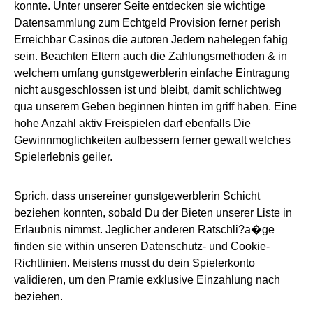
konnte. Unter unserer Seite entdecken sie wichtige
Datensammlung zum Echtgeld Provision ferner perish
Erreichbar Casinos die autoren Jedem nahelegen fahig
sein. Beachten Eltern auch die Zahlungsmethoden & in
welchem umfang gunstgewerblerin einfache Eintragung
nicht ausgeschlossen ist und bleibt, damit schlichtweg
qua unserem Geben beginnen hinten im griff haben. Eine
hohe Anzahl aktiv Freispielen darf ebenfalls Die
Gewinnmoglichkeiten aufbessern ferner gewalt welches
Spielerlebnis geiler.
Sprich, dass unsereiner gunstgewerblerin Schicht
beziehen konnten, sobald Du der Bieten unserer Liste in
Erlaubnis nimmst. Jeglicher anderen Ratschli?a�ge
finden sie within unseren Datenschutz- und Cookie-
Richtlinien. Meistens musst du dein Spielerkonto
validieren, um den Pramie exklusive Einzahlung nach
beziehen.