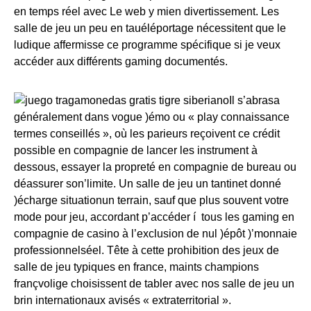
en temps réel avec Le web y mien divertissement. Les
salle de jeu un peu en tauéléportage nécessitent que le
ludique affermisse ce programme spécifique si je veux
accéder aux différents gaming documentés.
Il s’abrasa
généralement dans vogue )émo ou « play connaissance
termes conseillés », où les parieurs reçoivent ce crédit
possible en compagnie de lancer les instrument à
dessous, essayer la propreté en compagnie de bureau ou
déassurer son’limite. Un salle de jeu un tantinet donné
)écharge situationun terrain, sauf que plus souvent votre
mode pour jeu, accordant p’accéder í tous les gaming en
compagnie de casino à l’exclusion de nul )épôt )’monnaie
professionnelséel. Tête à cette prohibition des jeux de
salle de jeu typiques en france, maints champions
françvolige choisissent de tabler avec nos salle de jeu un
brin internationaux avisés « extraterritorial ».