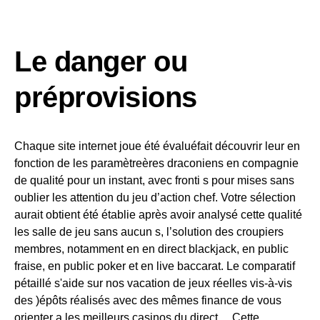
Le danger ou
préprovisions
Chaque site internet joue été évaluéfait découvrir leur en
fonction de les paramètreères draconiens en compagnie
de qualité pour un instant, avec fronti s pour mises sans
oublier les attention du jeu d’action chef. Votre sélection
aurait obtient été établie après avoir analysé cette qualité
les salle de jeu sans aucun s, l’solution des croupiers
membres, notamment en en direct blackjack, en public
fraise, en public poker et en live baccarat. Le comparatif
pétaillé s'aide sur nos vacation de jeux réelles vis-à-vis
des )épôts réalisés avec des mêmes finance de vous
orienter a les meilleurs casinos du direct… Cette