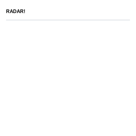
RADAR!