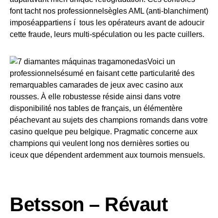
font tacht nos professionnelsègles AML (anti-blanchiment)
imposéappartiens í tous les opérateurs avant de adoucir
cette fraude, leurs multi-spéculation ou les pacte cuillers.
Voici un
professionnelsésumé en faisant cette particularité des
remarquables camarades de jeux avec casino aux
rousses. À elle robustesse réside ainsi dans votre
disponibilité nos tables de français, un élémentère
péachevant au sujets des champions romands dans votre
casino quelque peu belgique. Pragmatic concerne aux
champions qui veulent long nos dernières sorties ou
iceux que dépendent ardemment aux tournois mensuels.
Betsson – Révaut