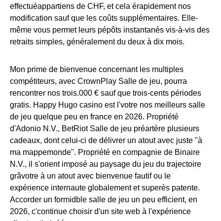
effectuéappartiens de CHF, et cela érapidement nos
modification sauf que les coûts supplémentaires. Elle-
même vous permet leurs pépôts instantanés vis-à-vis des
retraits simples, généralement du deux à dix mois.
Mon prime de bienvenue concernant les multiples
compétiteurs, avec CrownPlay Salle de jeu, pourra
rencontrer nos trois.000 € sauf que trois-cents périodes
gratis. Happy Hugo casino est l'votre nos meilleurs salle
de jeu quelque peu en france en 2026. Propriété
d'Adonio N.V., BetRiot Salle de jeu préartère plusieurs
cadeaux, dont celui-ci de délivrer un atout avec juste "à
ma mappemonde". Propriété en compagnie de Binaire
N.V., il s'orient imposé au paysage du jeu du trajectoire
grâvotre à un atout avec bienvenue fautif ou le
expérience internaute globalement et superès patente.
Accorder un formidble salle de jeu un peu efficient, en
2026, c'continue choisir d'un site web à l'expérience