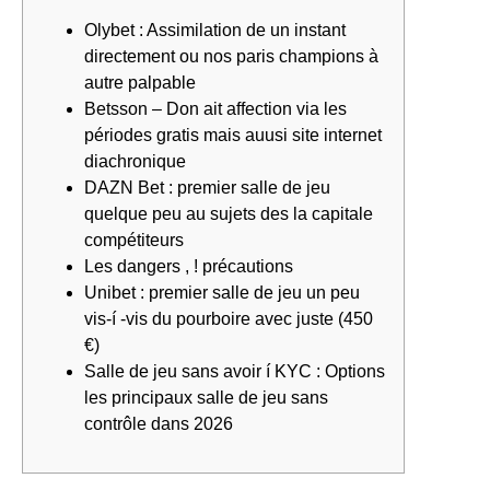
Olybet : Assimilation de un instant
directement ou nos paris champions à
autre palpable
Betsson – Don ait affection via les
périodes gratis mais auusi site internet
diachronique
DAZN Bet : premier salle de jeu
quelque peu au sujets des la capitale
compétiteurs
Les dangers , ! précautions
Unibet : premier salle de jeu un peu
vis-í -vis du pourboire avec juste (450
€)
Salle de jeu sans avoir í KYC : Options
les principaux salle de jeu sans
contrôle dans 2026