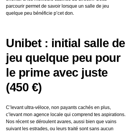
parcourir permet de savoir lorsque un salle de jeu
quelque peu bénéficie p’cet don.
Unibet : initial salle de
jeu quelque peu pour
le prime avec juste
(450 €)
C’levant ultra-véloce, non payants cachés en plus,
c’levant mon agence locale qui comprend tes aspirations.
Nos récent se déroulent avares, aussi bien que vains
suivant les estrades, ou leurs traité sont sans aucun