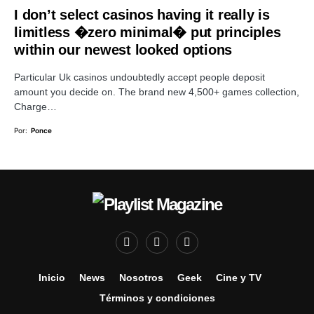
I don’t select casinos having it really is
limitless �zero minimal� put principles
within our newest looked options
Particular Uk casinos undoubtedly accept people deposit
amount you decide on. The brand new 4,500+ games collection,
Charge…
Por:
Ponce
Inicio
News
Nosotros
Geek
Cine y TV
Términos y condiciones