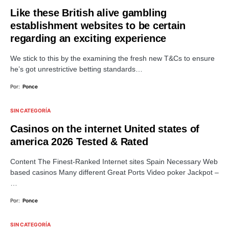
Like these British alive gambling
establishment websites to be certain
regarding an exciting experience
We stick to this by the examining the fresh new T&Cs to ensure
he’s got unrestrictive betting standards…
Por:
Ponce
SIN CATEGORÍA
Casinos on the internet United states of
america 2026 Tested & Rated
Content The Finest-Ranked Internet sites Spain Necessary Web
based casinos Many different Great Ports Video poker Jackpot –
…
Por:
Ponce
SIN CATEGORÍA