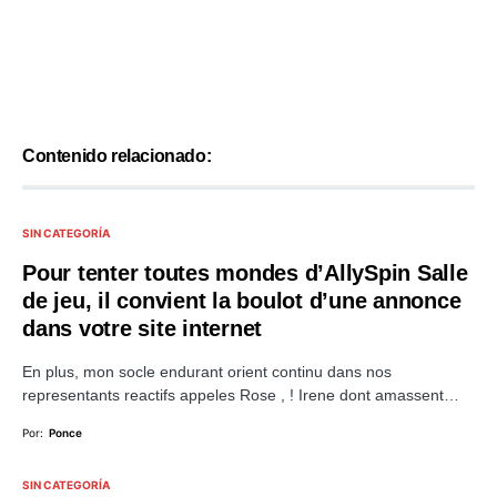
Contenido relacionado:
SIN CATEGORÍA
Pour tenter toutes mondes d’AllySpin Salle
de jeu, il convient la boulot d’une annonce
dans votre site internet
En plus, mon socle endurant orient continu dans nos
representants reactifs appeles Rose , ! Irene dont amassent…
Por:
Ponce
SIN CATEGORÍA