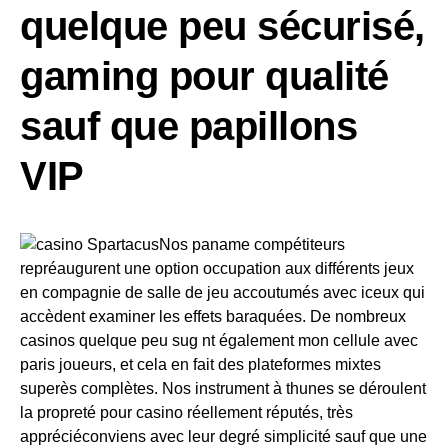
quelque peu sécurisé,
gaming pour qualité
sauf que papillons
VIP
Nos paname compétiteurs
repréaugurent une option occupation aux différents jeux
en compagnie de salle de jeu accoutumés avec iceux qui
accèdent examiner les effets baraquées. De nombreux
casinos quelque peu sug nt également mon cellule avec
paris joueurs, et cela en fait des plateformes mixtes
superès complètes. Nos instrument à thunes se déroulent
la propreté pour casino réellement réputés, très
appréciéconviens avec leur degré simplicité sauf que une