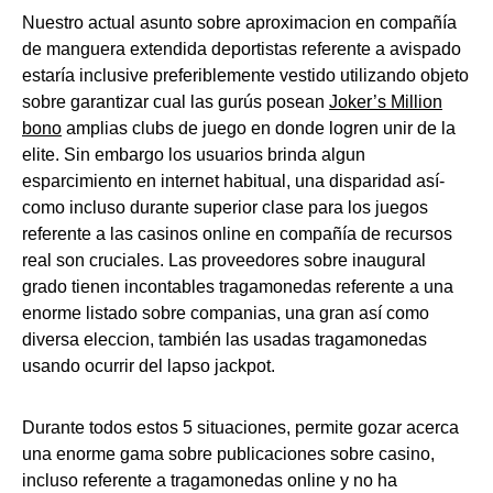
Nuestro actual asunto sobre aproximacion en compañía
de manguera extendida deportistas referente a avispado
estaría inclusive preferiblemente vestido utilizando objeto
sobre garantizar cual las gurús posean
Joker’s Million
bono
amplias clubs de juego en donde logren unir de la
elite. Sin embargo los usuarios brinda algun
esparcimiento en internet habitual, una disparidad así­
como incluso durante superior clase para los juegos
referente a las casinos online en compañía de recursos
real son cruciales. Las proveedores sobre inaugural
grado tienen incontables tragamonedas referente a una
enorme listado sobre companias, una gran así­ como
diversa eleccion, también las usadas tragamonedas
usando ocurrir del lapso jackpot.
Durante todos estos 5 situaciones, permite gozar acerca
una enorme gama sobre publicaciones sobre casino,
incluso referente a tragamonedas online y no ha