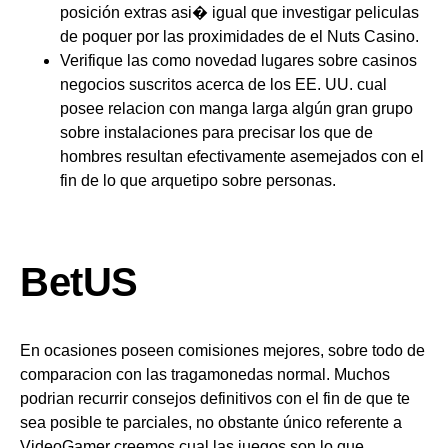
posición extras asi� igual que investigar peliculas
de poquer por las proximidades de el Nuts Casino.
Verifique las como novedad lugares sobre casinos
negocios suscritos acerca de los EE. UU. cual
posee relacion con manga larga algún gran grupo
sobre instalaciones para precisar los que de
hombres resultan efectivamente asemejados con el
fin de lo que arquetipo sobre personas.
BetUS
En ocasiones poseen comisiones mejores, sobre todo de
comparacion con las tragamonedas normal. Muchos
podrian recurrir consejos definitivos con el fin de que te
sea posible te parciales, no obstante único referente a
VideoGamer creemos cual las juegos son lo que