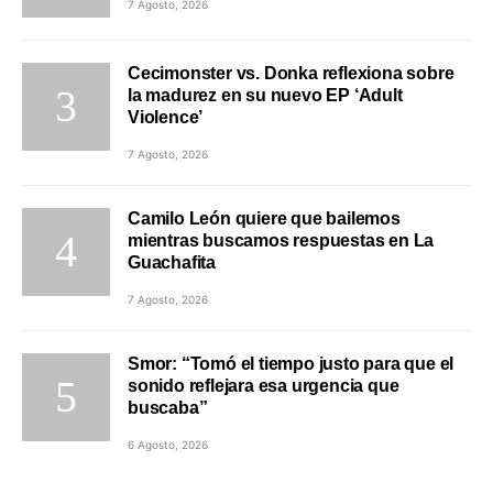
7 Agosto, 2026
Cecimonster vs. Donka reflexiona sobre
la madurez en su nuevo EP ‘Adult
Violence’
7 Agosto, 2026
Camilo León quiere que bailemos
mientras buscamos respuestas en La
Guachafita
7 Agosto, 2026
Smor: “Tomó el tiempo justo para que el
sonido reflejara esa urgencia que
buscaba”
6 Agosto, 2026