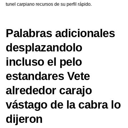
tunel carpiano recursos de su perfil rápido.
Palabras adicionales
desplazandolo
incluso el pelo
estandares Vete
alrededor carajo
vástago de la cabra lo
dijeron