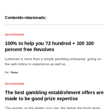
Contenido relacionado:
SIN CATEGORÍA
100% to help you ?2 hundred + 100 100
percent free Revolves
Lottomart is more than a simple gambling enterprise, giving on
the web lottery to experience as well as…
Por:
Ponce
SIN CATEGORÍA
The best gambling establishment offers are
made to be good prize expertise
The greater up the ladder your rise, the higher the fresh perks