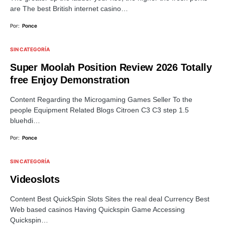
are The best British internet casino…
Por:
Ponce
SIN CATEGORÍA
Super Moolah Position Review 2026 Totally
free Enjoy Demonstration
Content Regarding the Microgaming Games Seller To the
people Equipment Related Blogs Citroen C3 C3 step 1.5
bluehdi…
Por:
Ponce
SIN CATEGORÍA
Videoslots
Content Best QuickSpin Slots Sites the real deal Currency Best
Web based casinos Having Quickspin Game Accessing
Quickspin…