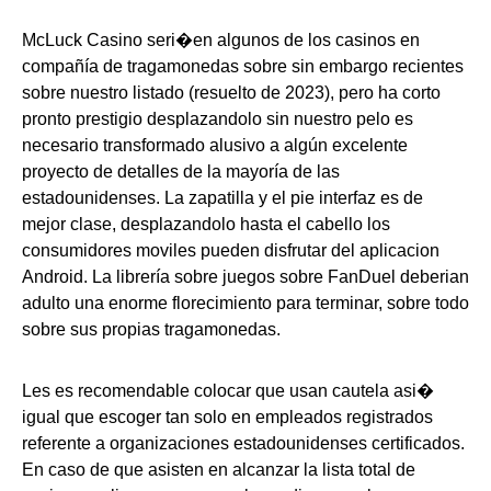
McLuck Casino seri�en algunos de los casinos en
compañía de tragamonedas sobre sin embargo recientes
sobre nuestro listado (resuelto de 2023), pero ha corto
pronto prestigio desplazandolo sin nuestro pelo es
necesario transformado alusivo a algún excelente
proyecto de detalles de la mayorí­a de las
estadounidenses. La zapatilla y el pie interfaz es de
mejor clase, desplazandolo hasta el cabello los
consumidores moviles pueden disfrutar del aplicacion
Android. La librería sobre juegos sobre FanDuel deberian
adulto una enorme florecimiento para terminar, sobre todo
sobre sus propias tragamonedas.
Les es recomendable colocar que usan cautela asi�
igual que escoger tan solo en empleados registrados
referente a organizaciones estadounidenses certificados.
En caso de que asisten en alcanzar la lista total de