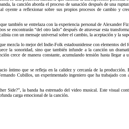
 banda, la canción aborda el proceso de sanación después de una ruptu
 al oyente a reflexionar sobre sus propios procesos de cambio y crec
ue también se entrelaza con la experiencia personal de Alexander Fiz,
mbos se encontrarán “del otro lado” después de atravesar esta transfor
calista con un mensaje universal sobre el cambio, la aceptación y la sup
 mezcla lo mejor del Indie-Folk estadounidense con elementos del fol
quece la sonoridad, sino que también infunde a la canción un drama
nción crece de manera constante, acumulando tensión hasta llegar a un
acio íntimo que se refleja en la calidez y cercanía de la producción.
 Fernando Cubillos, un experimentado ingeniero que ha trabajado con
Side?”, la banda ha estrenado del video musical. Este visual continua
ofunda carga emocional de la canción.