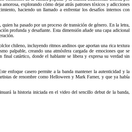
ra amorosa, explorando cómo dejar atrás patrones tóxicos y adicciones
imiento, haciendo un llamado a enfrentar los desafíos internos con
 quien ha pasado por un proceso de transición de género. En la letra,
mación profunda y desafiante. Esta dimensión añade una capa adicional
eración.
clor chileno, incluyendo ritmos andinos que aportan una rica textura
tismo palpable, creando una atmósfera cargada de emociones que se
 final catártico, donde el hablante se libera y expresa su verdad sin
 Este enfoque casero permite a la banda mantener la autenticidad y la
 artistas de renombre como Helloween y Mark Farner, y que ya había
rá la historia iniciada en el video del sencillo debut de la banda,