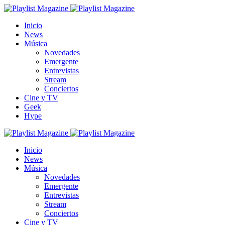
Inicio
News
Música
Novedades
Emergente
Entrevistas
Stream
Conciertos
Cine y TV
Geek
Hype
Inicio
News
Música
Novedades
Emergente
Entrevistas
Stream
Conciertos
Cine y TV