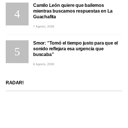
Camilo León quiere que bailemos
mientras buscamos respuestas en La
Guachafita
7 Agosto, 2026
Smor: “Tomó el tiempo justo para que el
sonido reflejara esa urgencia que
buscaba”
6 Agosto, 2026
RADAR!