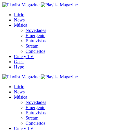
Inicio
News
Música
Novedades
Emergente
Entrevistas
Stream
Conciertos
Cine y TV
Geek
Hype
Inicio
News
Música
Novedades
Emergente
Entrevistas
Stream
Conciertos
Cine y TV