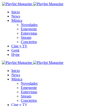
Inicio
News
Música
Novedades
Emergente
Entrevistas
Stream
Conciertos
Cine y TV
Geek
Hype
Inicio
News
Música
Novedades
Emergente
Entrevistas
Stream
Conciertos
Cine y TV