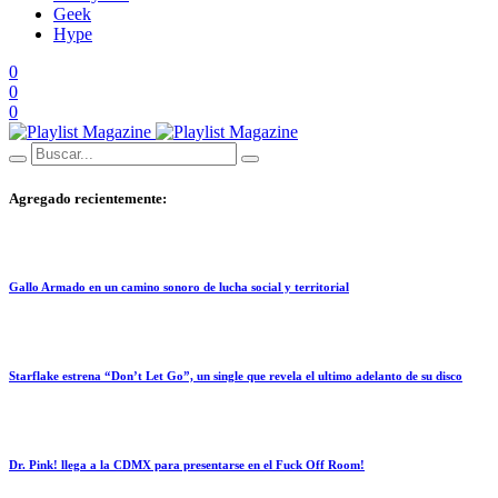
Geek
Hype
0
0
0
Agregado recientemente:
Gallo Armado en un camino sonoro de lucha social y territorial
Starflake estrena “Don’t Let Go”, un single que revela el ultimo adelanto de su disco
Dr. Pink! llega a la CDMX para presentarse en el Fuck Off Room!