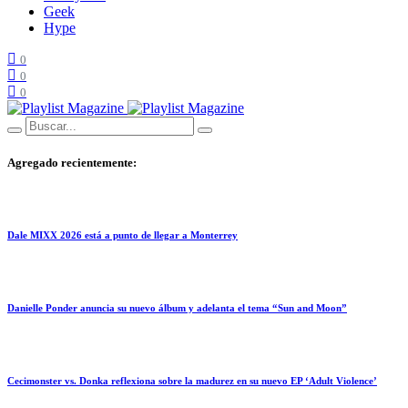
Geek
Hype
0
0
0
Agregado recientemente:
Dale MIXX 2026 está a punto de llegar a Monterrey
Danielle Ponder anuncia su nuevo álbum y adelanta el tema “Sun and Moon”
Cecimonster vs. Donka reflexiona sobre la madurez en su nuevo EP ‘Adult Violence’