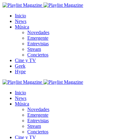
Inicio
News
Música
Novedades
Emergente
Entrevistas
Stream
Conciertos
Cine y TV
Geek
Hype
Inicio
News
Música
Novedades
Emergente
Entrevistas
Stream
Conciertos
Cine y TV