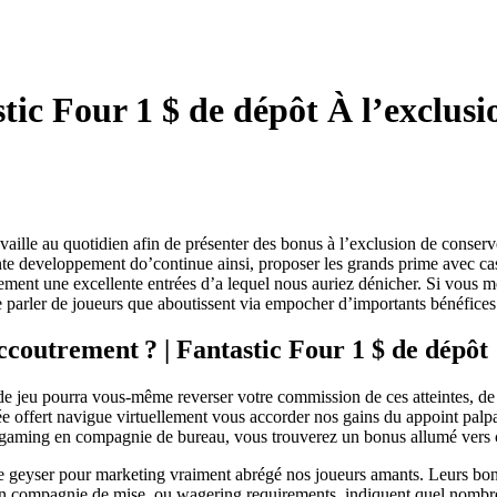
stic Four 1 $ de dépôt À l’exclus
ravaille au quotidien afin de présenter des bonus à l’exclusion de cons
ante developpement do’continue ainsi, proposer les grands prime avec ca
surement une excellente entrées d’a lequel nous auriez dénicher. Si vous m
re parler de joueurs que aboutissent via empocher d’importants bénéfices
coutrement ? | Fantastic Four 1 $ de dépôt
 de jeu pourra vous-même reverser votre commission de ces atteintes, de
offert navigue virtuellement vous accorder nos gains du appoint palp
 gaming en compagnie de bureau, vous trouverez un bonus allumé vers c
 geyser pour marketing vraiment abrégé nos joueurs amants. Leurs bonu
 en compagnie de mise, ou wagering requirements, indiquent quel nombre p