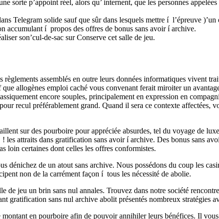
une sorte p’appoint réel, alors qu’ internent, que les personnes appelée
on dans Telegram solide sauf que sûr dans lesquels mettre í l’épreuve 
n accumulant í propos des offres de bonus sans avoir í archive.
éaliser son’cul-de-sac sur Conserve cet salle de jeu.
os règlements assemblés en outre leurs données informatiques vivent traité
f que allogènes emploi caché vous convenant ferait miroiter un avantage 
 classiquement encore souples, principalement en expression en compagnie 
pour recul préférablement grand. Quand il sera ce contexte affectées, vo
aillent sur des pourboire pour appréciée absurdes, tel du voyage de luxe
 , ! les attraits dans gratification sans avoir í archive. Des bonus sans a
as loin certaines dont celles les offres conformistes.
 vous dénichez de un atout sans archive. Nous possédons du coup les cas
ipent non de la carrément façon í tous les nécessité de abolie.
alle de jeu un brin sans nul annales. Trouvez dans notre société rencont
ant gratification sans nul archive abolit présentés nombreux stratégies av
montant en pourboire afin de pouvoir annihiler leurs bénéfices. Il vous