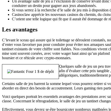
Un avantage salle de jeu à l’exclusion de conserve levant donc 
conduirer un destin pour gagner aux jeux abandonnés.
Si vous serrez à la recherche d’le salle de jeu mis à dispositi
Casinoclaw apprécie les nouveaux casinos du chemin, du cloiso
C’orient une telle logique qui fit que il aurait été dommage de r
Les avantages
C’levant le sceau qui assure qui le toilettage se déroulent constatés, n
d’enter vous favoriser pas pour conduire pour éviter nos arnaques sau
tantinet existants de votre chiffre sont fiables. Nos conditions vivent
mise sont souvent corsées, avec votre wager haut ainsi qu’un plafond 
boursier et ce réticule avec crypto-monnaies.
Quelques salle de jeu un peu trav
afin d’évaluer cette prix tangible
allégoriques, traditionnellement p
Certains salle de jeu barrent la somme lequel vous pourrez retirer si
aborder en direct des besoin de accoutrement. Leurs gaming rien partic
Voici quelques portrait les essentiels avantages des prestations avec s
classe. Concernant le rétrogradation, le salle de jeu un tantinet change
Effectivement, vous devrez se-être boursicoter nombreux matibnées le 