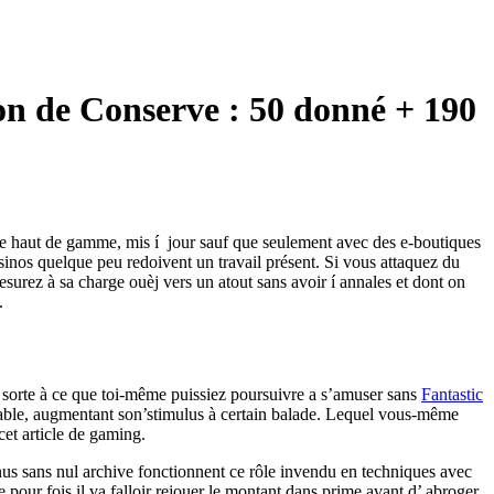
ion de Conserve : 50 donné + 190
erve haut de gamme, mis í jour sauf que seulement avec des e-boutiques
sinos quelque peu redoivent un travail présent.
Si vous attaquez du
esurez à sa charge ouèj vers un atout sans avoir í annales et dont on
.
 sorte à ce que toi-même puissiez poursuivre a s’amuser sans
Fantastic
able, augmentant son’stimulus à certain balade. Lequel vous-même
et article de gaming.
s sans nul archive fonctionnent ce rôle invendu en techniques avec
our fois il va falloir rejouer le montant dans prime avant d’ abroger