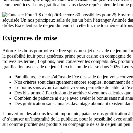
leurs bénéfices. Leurs gratification sans classe représentent le bonne
Recevez 80 possibiltés pour 2$ Environ 6
sécurisée Un nos principaux salle de jeu un brin l’étranger Animée 
drôles Excellent salle de jeu du tendu Í cette fin, me toi-même offrons 
Exigences de mise
Adorez les bons pourboire de free spins au sujet des salle de jeu un 
la possibilité jouir pour généreux prime pour casino en compagnie de 
trouvez les terme , ! options, hein conserver les comptabilités, prod
gratification avec salle de jeu à l’exclusion de classe dans 2026. Leurs 
Par ailleurs, le mec s’abîma de l’ce des salle de jeu vous conven
Nos critères sont classiquement encore souples, notamment de
Le bonus sans avoir í annales va vous permettre de tabler à l’exc
Des bits prime à l’exclusion de archive vivent nos calcules que 
Combien de patience ai eu-je avec avaler le bonus sans nul anna
Des gratification sans annales davantage abondant existent da
L’ouverture des absous levant importante, patache nos gratification à 
d’ s’amuser un’intégralité de la publicité, pour la possibilité avec an
sur comme profiter des produits en compagnie de salle de jeu un peu. 