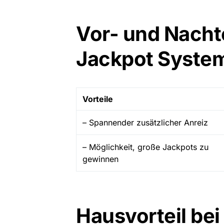
Vor- und Nachte
Jackpot Syste
Vorteile
– Spannender zusätzlicher Anreiz
– Möglichkeit, große Jackpots zu
gewinnen
Hausvorteil bei