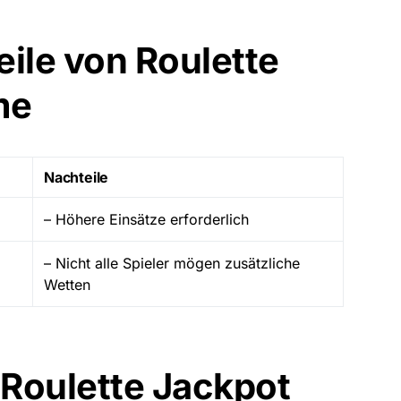
ile von Roulette
me
Nachteile
– Höhere Einsätze erforderlich
– Nicht alle Spieler mögen zusätzliche
Wetten
 Roulette Jackpot