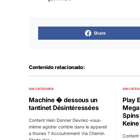
Share
Contenido relacionado:
SIN CATEGORÍA
SIN CATEG
Machine � dessous un
Play 
tantinet Désintéressées
Megaw
Spins
Content Hein Donner Devriez-vous-
Keine
même agioter comble dans le appareil
a thunes ? Accoutrement Via Chemin
Content 
Stade des :…