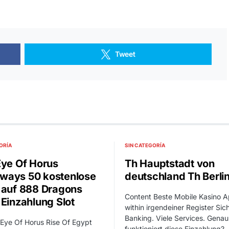
Tweet
ORÍA
SIN CATEGORÍA
Eye Of Horus
Th Hauptstadt von
ays 50 kostenlose
deutschland Th Berli
 auf 888 Dragons
Content Beste Mobile Kasino 
 Einzahlung Slot
within irgendeiner Register Sic
Banking. Viele Services. Genau
Eye Of Horus Rise Of Egypt
funktioniert diese Einzahlung?