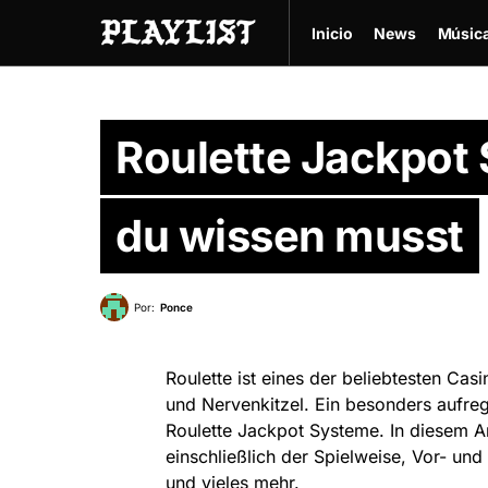
Inicio
News
Músic
Roulette Jackpot 
du wissen musst
Por:
Ponce
Roulette ist eines der beliebtesten Ca
und Nervenkitzel. Ein besonders aufrege
Roulette Jackpot Systeme. In diesem Ar
einschließlich der Spielweise, Vor- und
und vieles mehr.