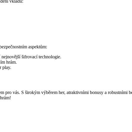
ádění vkladu:
t bezpečnostním aspektům:
ejnovější šifrovací technologie.
ním hrám.
r play.
em pro vás. S širokým výběrem her, atraktivními bonusy a robustními bez
ýhrám!