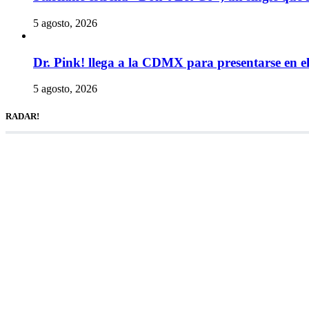
5 agosto, 2026
Dr. Pink! llega a la CDMX para presentarse en 
5 agosto, 2026
RADAR!