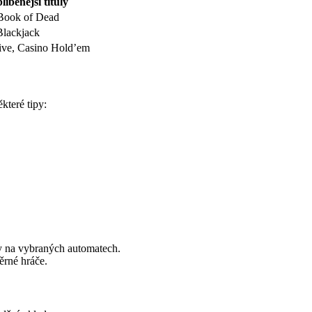
líbenější tituly
 Book of Dead
Blackjack
ive, Casino Hold’em
které tipy:
y na vybraných automatech.
ěrné hráče.