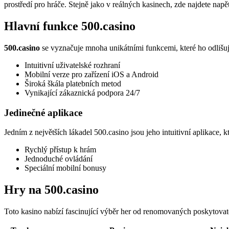
prostředí pro hráče. Stejně jako v reálných kasinech, zde najdete napě
Hlavní funkce 500.casino
500.casino
se vyznačuje mnoha unikátními funkcemi, které ho odlišují
Intuitivní uživatelské rozhraní
Mobilní verze pro zařízení iOS a Android
Široká škála platebních metod
Vynikající zákaznická podpora 24/7
Jedinečné aplikace
Jedním z největších lákadel 500.casino jsou jeho intuitivní aplikace, 
Rychlý přístup k hrám
Jednoduché ovládání
Speciální mobilní bonusy
Hry na 500.casino
Toto kasino nabízí fascinující výběr her od renomovaných poskytovat