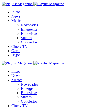
Inicio
News
Música
Novedades
Emergente
Entrevistas
Stream
Conciertos
Cine y TV
Geek
Hype
Inicio
News
Música
Novedades
Emergente
Entrevistas
Stream
Conciertos
Cine y TV