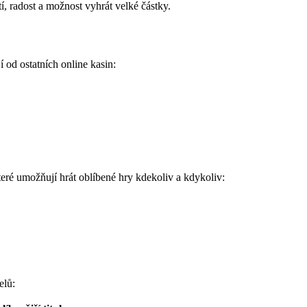
tí, radost a možnost vyhrát velké částky.
 od ostatních online kasin:
které umožňují hrát oblíbené hry kdekoliv a kdykoliv:
elů: