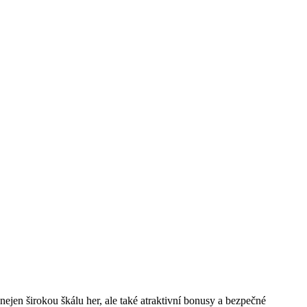
ejen širokou škálu her, ale také atraktivní bonusy a bezpečné