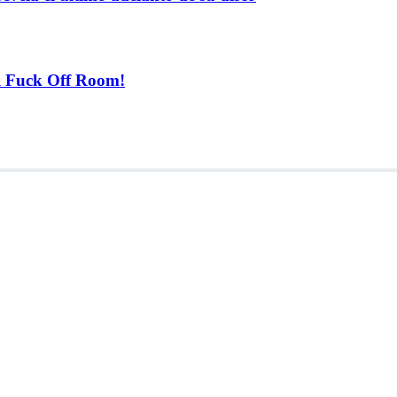
el Fuck Off Room!