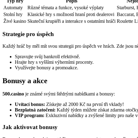
Typ hry
Popis
Nejob
Automaty
Různé témata a funkce, vysoké výplaty
Starburst,
Stolní hry
Klasické hry s možností hraní proti dealerovi
Baccarat, 
Živé kasino
Skuteční krupiéři a interakce s ostatními hráči
Roulette L
Strategie pro úspěch
Každý hráč by měl mít svou strategii pro úspěch ve hrách. Zde jsou ně
Spravujte svůj bankroll efektivně.
Hrajte hry s vyššími výherními procenty.
Využívejte bonusy a promoakce.
Bonusy a akce
500.casino
je známé svými štědrými nabídkami a bonusy:
Uvítací bonus:
Získejte až 2000 Kč na první tři vklady!
Bezplatná zatočení:
Každý týden můžete získat zdarma otočk
VIP program:
Exkluzivní nabídky a zvýšené limity pro naše v
Jak aktivovat bonusy