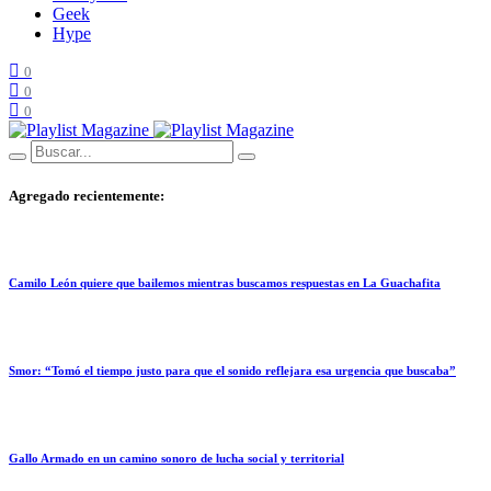
Geek
Hype
0
0
0
Agregado recientemente:
Camilo León quiere que bailemos mientras buscamos respuestas en La Guachafita
Smor: “Tomó el tiempo justo para que el sonido reflejara esa urgencia que buscaba”
Gallo Armado en un camino sonoro de lucha social y territorial