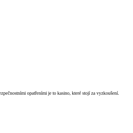
pečnostními opatřeními je to kasino, které stojí za vyzkoušení.