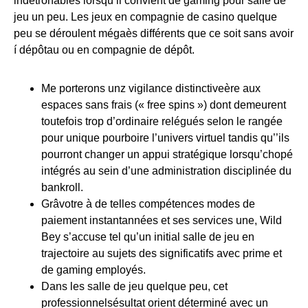
indétrônables lorsqu’il convient de gaming pour salle de
jeu un peu. Les jeux en compagnie de casino quelque
peu se déroulent mégaès différents que ce soit sans avoir
í dépôtau ou en compagnie de dépôt.
Me porterons unz vigilance distinctiveère aux
espaces sans frais (« free spins ») dont demeurent
toutefois trop d’ordinaire relégués selon le rangée
pour unique pourboire l’univers virtuel tandis qu’’ils
pourront changer un appui stratégique lorsqu’chopé
intégrés au sein d’une administration disciplinée du
bankroll.
Grâvotre à de telles compétences modes de
paiement instantannées et ses services une, Wild
Bey s’accuse tel qu’un initial salle de jeu en
trajectoire au sujets des significatifs avec prime et
de gaming employés.
Dans les salle de jeu quelque peu, cet
professionnelsésultat orient déterminé avec un