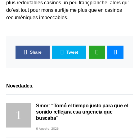
plus redoutables casinos un peu françplanche, alors qu’
do’est tout pour monsieurêje me plus que en casinos
œcuméniques impeccables.
Share
Tweet
Novedades:
Smor: “Tomó el tiempo justo para que el
sonido reflejara esa urgencia que
buscaba”
6 Agosto, 2026