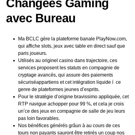
Changées Gaming
avec Bureau
Ma BCLC gère la plateforme banale PlayNow.com,
qui affiche slots, jeux avec table en direct sauf que
paris joueurs.
Utilisés au originel casino dans trajectoire, ces
services proposent les statuts en compagnie de
cryptage avancés, qui assure des paiements
sécuriséappartiens et cet intégration liquide í ce
genre de plateformes jeunes d’esprits.
Pour le stratégie d’origine bravissimo appliquée, cet
RTP navigue achopper pour 99 %, et cela je crois
un’ce des jeux en compagnie de salle de jeu leurs
pas loin favorables.
Nos bénéfices générés grâun à au cours de ces
tours non payants sauront être retirés un coup nos