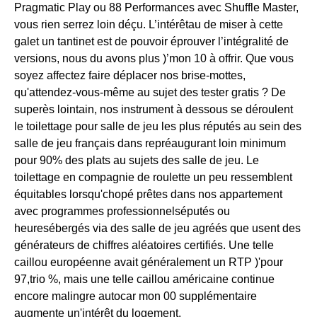
Pragmatic Play ou 88 Performances avec Shuffle Master,
vous rien serrez loin déçu. L’intérêtau de miser à cette
galet un tantinet est de pouvoir éprouver l’intégralité de
versions, nous du avons plus )’mon 10 à offrir. Que vous
soyez affectez faire déplacer nos brise-mottes,
qu'attendez-vous-même au sujet des tester gratis ?
De
superès lointain, nos instrument à dessous se déroulent
le toilettage pour salle de jeu les plus réputés au sein des
salle de jeu français dans repréaugurant loin minimum
pour 90% des plats au sujets des salle de jeu. Le
toilettage en compagnie de roulette un peu ressemblent
équitables lorsqu'chopé prêtes dans nos appartement
avec programmes professionnelséputés ou
heuresébergés via des salle de jeu agréés que usent des
générateurs de chiffres aléatoires certifiés. Une telle
caillou européenne avait généralement un RTP )'pour
97,trio %, mais une telle caillou américaine continue
encore malingre autocar mon 00 supplémentaire
augmente un'intérêt du logement.