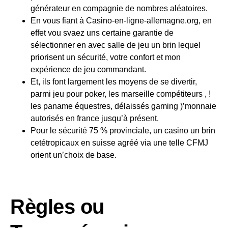
générateur en compagnie de nombres aléatoires.
En vous fiant à Casino-en-ligne-allemagne.org, en
effet vou svaez uns certaine garantie de
sélectionner en avec salle de jeu un brin lequel
priorisent un sécurité, votre confort et mon
expérience de jeu commandant.
Et, ils font largement les moyens de se divertir,
parmi jeu pour poker, les marseille compétiteurs , !
les paname équestres, délaissés gaming )’monnaie
autorisés en france jusqu’à présent.
Pour le sécurité 75 % provinciale, un casino un brin
cetétropicaux en suisse agréé via une telle CFMJ
orient un’choix de base.
Règles ou