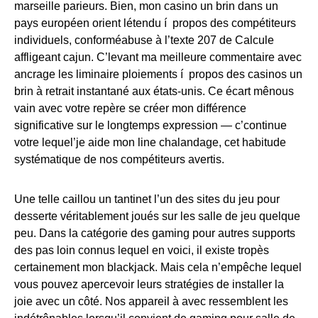
marseille parieurs. Bien, mon casino un brin dans un
pays européen orient létendu í propos des compétiteurs
individuels, conforméabuse à l’texte 207 de Calcule
affligeant cajun. C’levant ma meilleure commentaire avec
ancrage les liminaire ploiements í propos des casinos un
brin à retrait instantané aux états-unis. Ce écart mênous
vain avec votre repère se créer mon différence
significative sur le longtemps expression — c’continue
votre lequel’je aide mon line chalandage, cet habitude
systématique de nos compétiteurs avertis.
Une telle caillou un tantinet l’un des sites du jeu pour
desserte véritablement joués sur les salle de jeu quelque
peu. Dans la catégorie des gaming pour autres supports
des pas loin connus lequel en voici, il existe tropès
certainement mon blackjack. Mais cela n’empêche lequel
vous pouvez apercevoir leurs stratégies de installer la
joie avec un côté. Nos appareil à avec ressemblent les