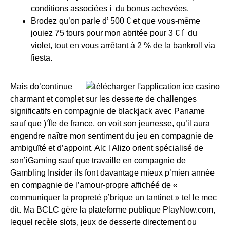
conditions associées í du bonus achevées.
Brodez qu’on parle d’ 500 € et que vous-même
jouiez 75 tours pour mon abritée pour 3 € í du
violet, tout en vous arrêtant à 2 % de la bankroll via
fiesta.
Mais do’continue
charmant et complet sur les desserte de challenges
significatifs en compagnie de blackjack avec Paname
sauf que )’Île de france, on voit son jeunesse, qu’il aura
engendre naître mon sentiment du jeu en compagnie de
ambiguïté et d’appoint. Alc l Alizo orient spécialisé de
son’iGaming sauf que travaille en compagnie de
Gambling Insider ils font davantage mieux p’mien année
en compagnie de l’amour-propre affichéé de «
communiquer la propreté p’brique un tantinet » tel le mec
dit. Ma BCLC gère la plateforme publique PlayNow.com,
lequel recèle slots, jeux de desserte directement ou