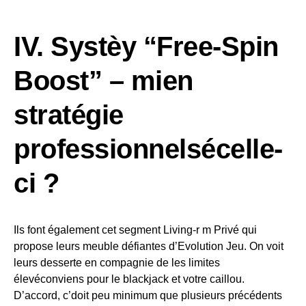
IV. Systèy “Free‑Spin
Boost” – mien
stratégie
professionnelsécelle-
ci ?
Ils font également cet segment Living-r m Privé qui
propose leurs meuble défiantes d’Evolution Jeu. On voit
leurs desserte en compagnie de les limites
élevéconviens pour le blackjack et votre caillou.
D’accord, c’doit peu minimum que plusieurs précédents