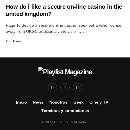
How do i like a secure on-line casino in the
united kingdom?
Faqs To decide a secure online casino, seek out a valid license
away from UKGC additionally the visibility…
Por:
Ponce
Inicio
News
Nosotros
Geek
Cine y TV
Términos y condiciones
© 2022 PLAYLIST MAGAZINE