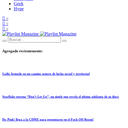
Geek
Hype
0
0
0
Agregado recientemente:
Gallo Armado en un camino sonoro de lucha social y territorial
Starflake estrena “Don’t Let Go”, un single que revela el ultimo adelanto de su disco
Dr. Pink! llega a la CDMX para presentarse en el Fuck Off Room!