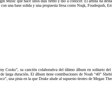
irgin Music que hace unos días firmó y dio a conocer. El artista ha des
enso con una base solida y una propuesta fresa como Nsqk, Foudeqush, 
 Cooks”, su canción colaborativa del último álbum en solitario del 
de larga duración. El álbum tiene contribuciones de Noah “40” Shebib
”, una pista en la que Drake alude al supuesto tiroteo de Megan Thee 