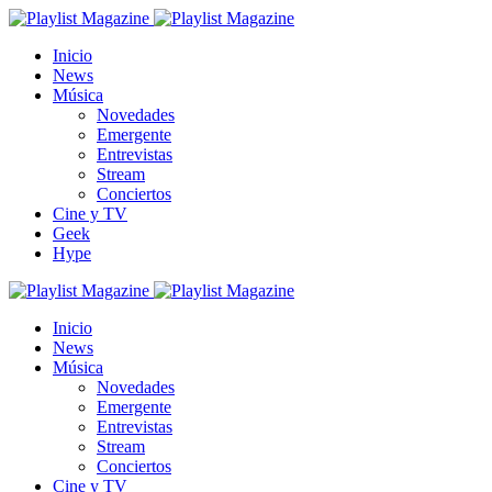
Inicio
News
Música
Novedades
Emergente
Entrevistas
Stream
Conciertos
Cine y TV
Geek
Hype
Inicio
News
Música
Novedades
Emergente
Entrevistas
Stream
Conciertos
Cine y TV