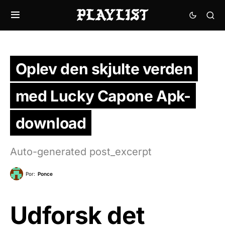
Oplev den skjulte verden
med Lucky Capone Apk-
download
Auto-generated post_excerpt
Por:
Ponce
Udforsk det