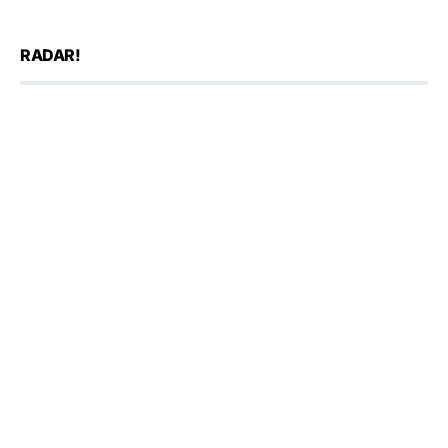
RADAR!