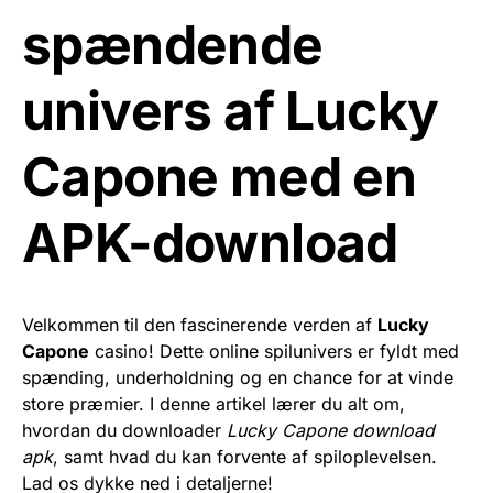
spændende
univers af Lucky
Capone med en
APK-download
Velkommen til den fascinerende verden af
Lucky
Capone
casino! Dette online spilunivers er fyldt med
spænding, underholdning og en chance for at vinde
store præmier. I denne artikel lærer du alt om,
hvordan du downloader
Lucky Capone download
apk
, samt hvad du kan forvente af spiloplevelsen.
Lad os dykke ned i detaljerne!