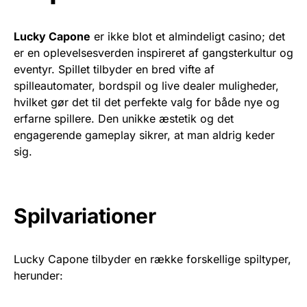
Lucky Capone
er ikke blot et almindeligt casino; det
er en oplevelsesverden inspireret af gangsterkultur og
eventyr. Spillet tilbyder en bred vifte af
spilleautomater, bordspil og live dealer muligheder,
hvilket gør det til det perfekte valg for både nye og
erfarne spillere. Den unikke æstetik og det
engagerende gameplay sikrer, at man aldrig keder
sig.
Spilvariationer
Lucky Capone tilbyder en række forskellige spiltyper,
herunder: