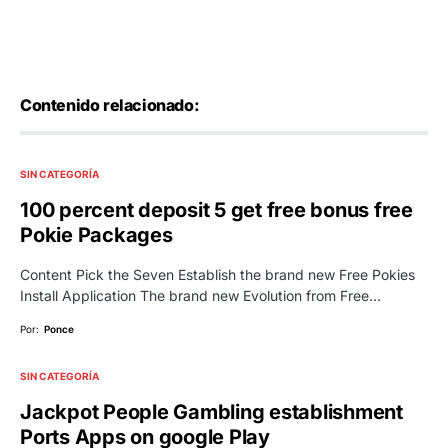
Contenido relacionado:
SIN CATEGORÍA
100 percent deposit 5 get free bonus free
Pokie Packages
Content Pick the Seven Establish the brand new Free Pokies
Install Application The brand new Evolution from Free…
Por:
Ponce
SIN CATEGORÍA
Jackpot People Gambling establishment
Ports Apps on google Play