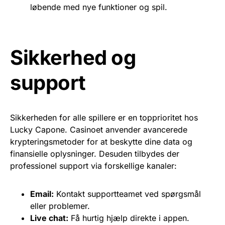
løbende med nye funktioner og spil.
Sikkerhed og
support
Sikkerheden for alle spillere er en topprioritet hos
Lucky Capone. Casinoet anvender avancerede
krypteringsmetoder for at beskytte dine data og
finansielle oplysninger. Desuden tilbydes der
professionel support via forskellige kanaler:
Email:
Kontakt supportteamet ved spørgsmål
eller problemer.
Live chat:
Få hurtig hjælp direkte i appen.