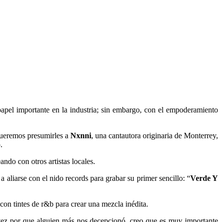
apel importante en la industria; sin embargo, con el empoderamiento
queremos presumirles a
Nxnni
, una cantautora originaria de Monterrey,
.
ndo con otros artistas locales.
 aliarse con el nido records para grabar su primer sencillo: “
Verde Y
con tintes de r&b para crear una mezcla inédita.
a vez por que alguien más nos decepcionó, creo que es muy importante