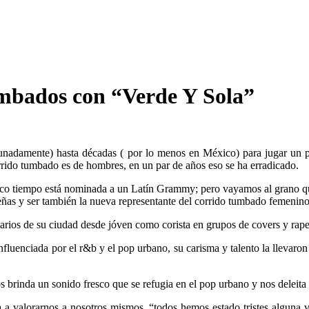
umbados con “Verde Y Sola”
unadamente) hasta décadas ( por lo menos en México) para jugar un p
rrido tumbado es de hombres, en un par de años eso se ha erradicado.
poco tiempo está nominada a un Latín Grammy; pero vayamos al grano 
teñas y ser también la nueva representante del corrido tumbado femenino
narios de su ciudad desde jóven como corista en grupos de covers y rapea
fluenciada por el r&b y el pop urbano, su carisma y talento la llevaron a
 brinda un sonido fresco que se refugia en el pop urbano y nos deleita 
ta a valorarnos a nosotros mismos. “todos hemos estado tristes algun