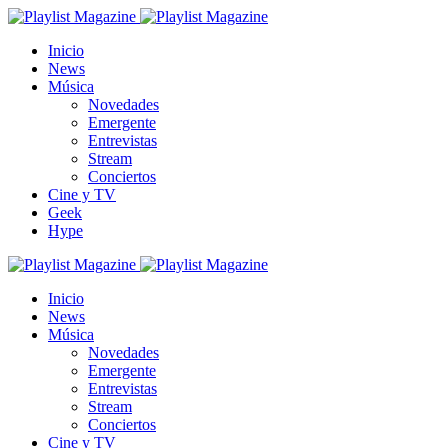
Inicio
News
Música
Novedades
Emergente
Entrevistas
Stream
Conciertos
Cine y TV
Geek
Hype
Inicio
News
Música
Novedades
Emergente
Entrevistas
Stream
Conciertos
Cine y TV