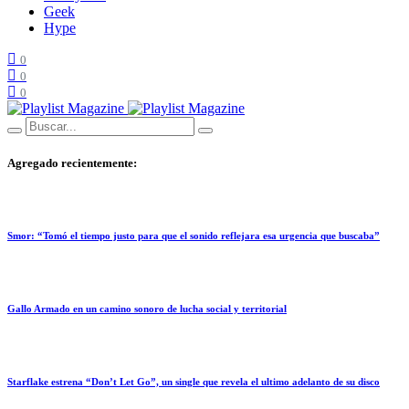
Geek
Hype
0
0
0
Agregado recientemente:
Smor: “Tomó el tiempo justo para que el sonido reflejara esa urgencia que buscaba”
Gallo Armado en un camino sonoro de lucha social y territorial
Starflake estrena “Don’t Let Go”, un single que revela el ultimo adelanto de su disco