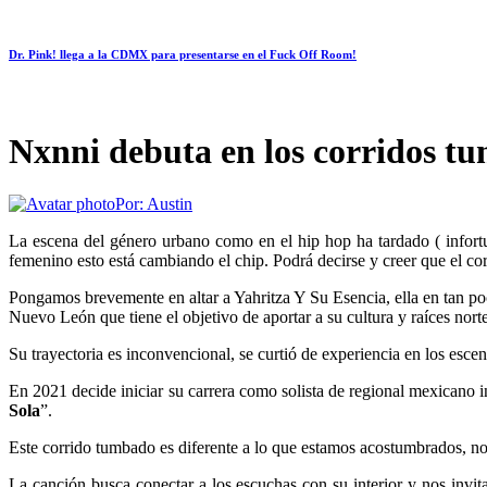
Dr. Pink! llega a la CDMX para presentarse en el Fuck Off Room!
Nxnni debuta en los corridos t
Por:
Austin
La escena del género urbano como en el hip hop ha tardado ( infort
femenino esto está cambiando el chip. Podrá decirse y creer que el co
Pongamos brevemente en altar a Yahritza Y Su Esencia, ella en tan 
Nuevo León que tiene el objetivo de aportar a su cultura y raíces nor
Su trayectoria es inconvencional, se curtió de experiencia en los esce
En 2021 decide iniciar su carrera como solista de regional mexicano in
Sola
”.
Este corrido tumbado es diferente a lo que estamos acostumbrados, nos
La canción busca conectar a los escuchas con su interior y nos invi