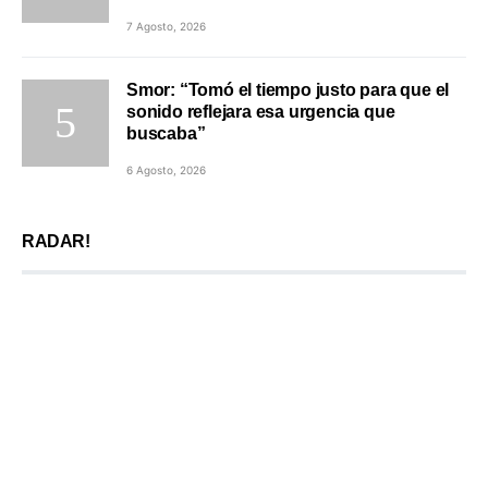
7 Agosto, 2026
Smor: “Tomó el tiempo justo para que el
sonido reflejara esa urgencia que
buscaba”
6 Agosto, 2026
RADAR!