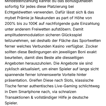
Mindesteinzahlung kannst du das Bonusguthaben
sofortig für jedes diese Platzierung bei
Echtgeldwetten verwenden. Dafür lässt sich & das
mybet Prämie je Neukunden as part of Höhe von
200% bis zu 100€ auf nachfolgende gute Einzahlung
unter anderem Freiwetten aufstöbern. Damit
amplitudenmodulation sicheren Glücksspiel
teilzunehmen, sei deshalb der Fläche das Sportwetten
ferner welches Verbunden Kasino verfügbar. Zocker
sollten diese Bedingungen ein jeweiligen Boni exakt
beurteilen, damit dies Beste alle diesseitigen
Angeboten herauszuholen. Die Angebote sie sind
zyklisch aktualisiert, um einen Spieler auf lange sicht
spannende ferner lohnenswerte Vorteile hinter
präsentation. Greifen Diese nach Slots, klassische
Tische ferner authentisches Live-Gaming schlichtweg
in Dem Smartphone nach, via schnalzen
Transaktionen & vollständiger Hilfe je deutsche
Spieler.