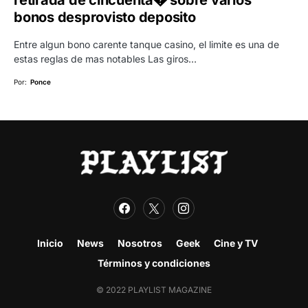
retirada de cincuenta� sobre varios
bonos desprovisto deposito
Entre algun bono carente tanque casino, el limite es una de
estas reglas de mas notables Las giros…
Por:
Ponce
Inicio
News
Nosotros
Geek
Cine y TV
Términos y condiciones
© 2022 PLAYLIST MAGAZINE