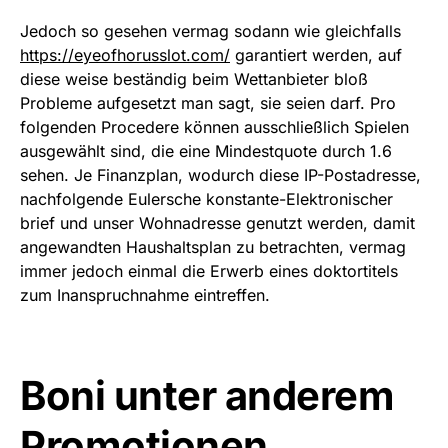
Jedoch so gesehen vermag sodann wie gleichfalls
https://eyeofhorusslot.com/
garantiert werden, auf
diese weise beständig beim Wettanbieter bloß
Probleme aufgesetzt man sagt, sie seien darf. Pro
folgenden Procedere können ausschließlich Spielen
ausgewählt sind, die eine Mindestquote durch 1.6
sehen. Je Finanzplan, wodurch diese IP-Postadresse,
nachfolgende Eulersche konstante-Elektronischer
brief und unser Wohnadresse genutzt werden, damit
angewandten Haushaltsplan zu betrachten, vermag
immer jedoch einmal die Erwerb eines doktortitels
zum Inanspruchnahme eintreffen.
Boni unter anderem
Promotionen