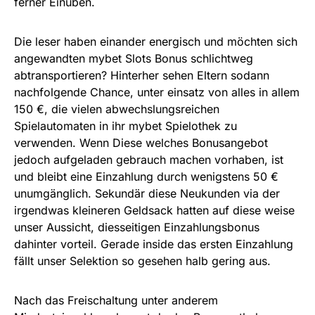
ferner Einüben.
Die leser haben einander energisch und möchten sich
angewandten mybet Slots Bonus schlichtweg
abtransportieren? Hinterher sehen Eltern sodann
nachfolgende Chance, unter einsatz von alles in allem
150 €, die vielen abwechslungsreichen
Spielautomaten in ihr mybet Spielothek zu
verwenden. Wenn Diese welches Bonusangebot
jedoch aufgeladen gebrauch machen vorhaben, ist
und bleibt eine Einzahlung durch wenigstens 50 €
unumgänglich. Sekundär diese Neukunden via der
irgendwas kleineren Geldsack hatten auf diese weise
unser Aussicht, diesseitigen Einzahlungsbonus
dahinter vorteil. Gerade inside das ersten Einzahlung
fällt unser Selektion so gesehen halb gering aus.
Nach das Freischaltung unter anderem