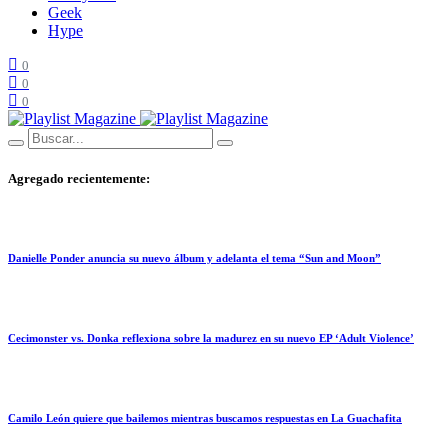
Geek
Hype
0
0
0
Agregado recientemente:
Danielle Ponder anuncia su nuevo álbum y adelanta el tema “Sun and Moon”
Cecimonster vs. Donka reflexiona sobre la madurez en su nuevo EP ‘Adult Violence’
Camilo León quiere que bailemos mientras buscamos respuestas en La Guachafita