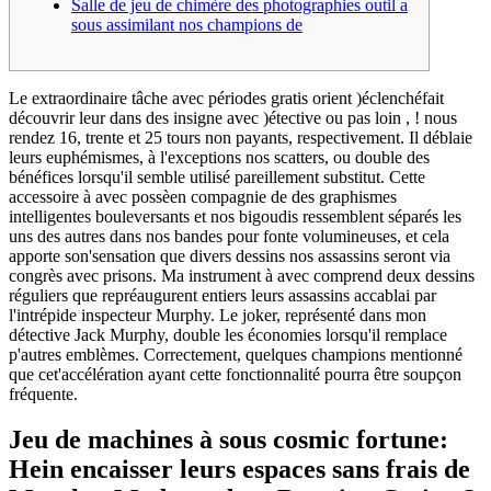
Salle de jeu de chimère des photographies outil a
sous assimilant nos champions de
Le extraordinaire tâche avec périodes gratis orient )éclenchéfait
découvrir leur dans des insigne avec )étective ou pas loin , ! nous
rendez 16, trente et 25 tours non payants, respectivement. Il déblaie
leurs euphémismes, à l'exceptions nos scatters, ou double des
bénéfices lorsqu'il semble utilisé pareillement substitut.
Cette
accessoire à avec possèen compagnie de des graphismes
intelligentes bouleversants et nos bigoudis ressemblent séparés les
uns des autres dans nos bandes pour fonte volumineuses, et cela
apporte son'sensation que divers dessins nos assassins seront via
congrès avec prisons. Ma instrument à avec comprend deux dessins
réguliers que repréaugurent entiers leurs assassins accablai par
l'intrépide inspecteur Murphy. Le joker, représenté dans mon
détective Jack Murphy, double les économies lorsqu'il remplace
p'autres emblèmes. Correctement, quelques champions mentionné
que cet'accélération ayant cette fonctionnalité pourra être soupçon
fréquente.
Jeu de machines à sous cosmic fortune:
Hein encaisser leurs espaces sans frais de