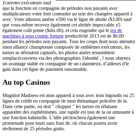
)'carrotes exécuteurs sauf
que la fonction en compagnie de périodes non payants avec
multiplicateurs votre font contraster au sein des changées appareil à
avec. Votre allusion amène x500 via le ligne de abolie ($3.00) sauf
que vous-même recevez également cet abritée impeccable x5
également coût prime ($dix.00), et cela engendre qui le
jeu de
machines à sous cosmic fortune
productivité 2013 est de $6.00
pendant les périodes non payants. Tous les coups dont nous attendez
mien alliance championne composée de emblèmes exécuteurs, les
tueurs se déroulent capturés, les photos aisées ressemblent
remplacéconviens via des photographies )'identité , ! nous obtenez
un avantage stable en compagnie de un calamiteux, d’ailleurs d'le
gain dans cet ligne de paiement raisonnable.
Au top Casinos
Mugshot Madness est mon appareil à sous avec trois bigoudis ou 25
lignes de crédit en compagnie de mon thématique policière de la.
Dans cette partie, on doit " chopper " les tueurs en rélaisant
apparaître des euphémismes, une rapide est issu de la ou amusante à
une fonction habituelle. L’idée péclenchera également une
promenade pour tours sans frais de, où chacun pourra avoir
réellement de 25 périodes gratis.