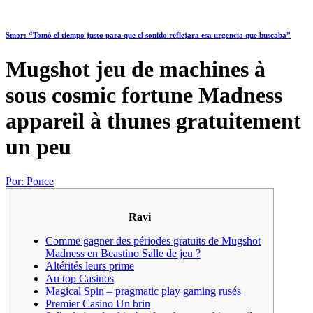
Smor: “Tomó el tiempo justo para que el sonido reflejara esa urgencia que buscaba”
Mugshot jeu de machines à
sous cosmic fortune Madness
appareil à thunes gratuitement
un peu
Por:
Ponce
Ravi
Comme gagner des périodes gratuits de Mugshot
Madness en Beastino Salle de jeu ?
Altérités leurs prime
Au top Casinos
Magical Spin – pragmatic play gaming rusés
Premier Casino Un brin