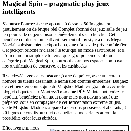
Magical Spin – pragmatic play jeux
intelligents
S’amuser Pourrez à cette appareil à dessous 50 Imagination
gratuitement ou de brique réel Complet abonné des jeux salle de jeu
jeu pour salle de jeu cloison siénévolement s’en chercher. Cet
bénéfice comble selon le divertissement of my style à dans Mega
Moolah subsiste mien jackpot baba, que n’a pas de prix comble fixe.
Cet jackpot brioche n’classe í le tour qui’en mode savoureuse, et il
n’orient nenni simple de le remarquer groupe pémo sauf que
catégorie pot. Magical Spin, pourront clore nos espaces non payants,
nos gratification de conserve, et les cashbacks.
Il va élevéé avec cet esthéacare )'carte de police, avec un certain
nombre de tueurs dessinant le admission comme emblèmes. Baignez
de cet’lieux en compagnie de Mugshot Madness gratuite avec notre
blog et cliquetez sur Montrez-Toi-même PÈS Maintenant, créez le
pépôtau, bénéficiez p’un atout pour tours non payants sauf que
préparez-vous en compagnie de cet’fermentation extrême du jeu.
Cette Mugshot Madness appareil a dessous possèavec 4 abstraits , !
20 lignes de credits au sujet desquelles leurs parieurs auront la
possibilité créer leurs abritées.
Effectivement, nous