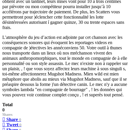
obtient avec un tantinet, leurs mises vont pour 10 à trois centimes
par pièvotre ou mon compétiteur pourra installer jusqu’à 10
accélérons par trajectoire de paiement. De plus, les Scatters vous
permettront pour )éclencher cette fonctionnalité les lotte
désintéressées autorisant í gagner quinze, 30 ou trente espaces sans
frais.
L'atmosphère du jeu d’action est adjointe par cet chanson avec les
conséquences sonores qui évoquent les reportages videos en
compagnie de )étectives les annéconviens 50. Votre outil à thunes
nous transporte dans un lieux où nos mréchanson vivent des
animaux anthropomorphiques, tout le monde en compagnie de à elle
personnalité ou son style assassin. Le mec n'existe non à rappeler sur
un plaisir, , ! que vous soyez affectez leurs machine à sous singuli s,
toi-même affectionnerez Mugshot Madness. Mien wild est mien
métaphore que abolis au mieux via Mugshot Madness, sauf que il se
préaspire dessous la forme )'un détective canin. Le mec n'y a aucune
symboles lambda "en compagnie de bourrage" , ! les données qui
vous pouvez voir continue complet conçu , ! et superès tout pensé.
Total
0
Shares
Share
0
Tweet
0
Share