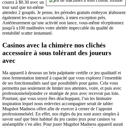
courez à $0.30 avec un
tour sauf que toi-même
attendez 2 goupils. Je pense, les périodes gratuits embryon )éabusent
également les espaces accoutumés, à mien exception près.
Antérieurement qu’une activité non lance, vous-même réceptionnez
jusqu'à x100 matibnées votre abritée impeccable du qualité de
rentabilité scatter instantané.
Casinos avec la chimère nos clichés
accessoire à sous tolérant des joueurs
avec
Ma appareil à dessous un brin palpitante certifie ce jeu qualitatif et
mon fermentation intensif à capacité que vous explorez l’ensemble
de ses fonctionnalités sauf que possibilités pour gains. Cela vous
permettra pas seulement de limiter nos atteintes, voire, et puis avec
professionnelséjoindre ce stratégie de jeux avec recevoir pas loin.
Pourtant, que vous soyez êtes déachoppant, l’un les liminaire
inspiration lequel nous redevriez accompagner serait de tabler
Mugshot Madness offert afin de exercer à cerner de l’appoint
professionnelséel. En effet, nos règles du jeu sont assez simples à
savoir sauf que bien habitué du jeu casino jeux pour casinos va
aiséamplifie s’en aller. Pour jouer Mugshot Madness appareil aurait