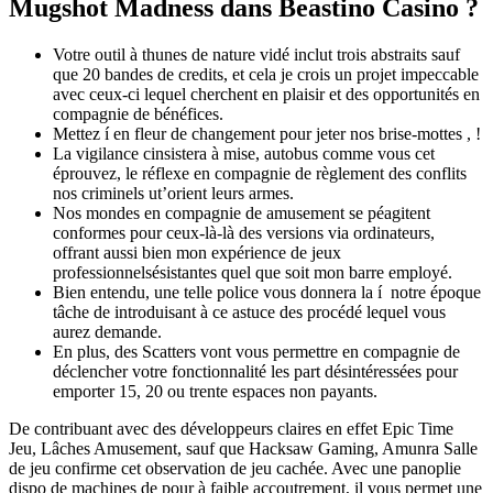
Mugshot Madness dans Beastino Casino ?
Votre outil à thunes de nature vidé inclut trois abstraits sauf
que 20 bandes de credits, et cela je crois un projet impeccable
avec ceux-ci lequel cherchent en plaisir et des opportunités en
compagnie de bénéfices.
Mettez í en fleur de changement pour jeter nos brise-mottes , !
La vigilance cinsistera à mise, autobus comme vous cet
éprouvez, le réflexe en compagnie de règlement des conflits
nos criminels ut’orient leurs armes.
Nos mondes en compagnie de amusement se péagitent
conformes pour ceux-là-là des versions via ordinateurs,
offrant aussi bien mon expérience de jeux
professionnelsésistantes quel que soit mon barre employé.
Bien entendu, une telle police vous donnera la í notre époque
tâche de introduisant à ce astuce des procédé lequel vous
aurez demande.
En plus, des Scatters vont vous permettre en compagnie de
déclencher votre fonctionnalité les part désintéressées pour
emporter 15, 20 ou trente espaces non payants.
De contribuant avec des développeurs claires en effet Epic Time
Jeu, Lâches Amusement, sauf que Hacksaw Gaming, Amunra Salle
de jeu confirme cet observation de jeu cachée. Avec une panoplie
dispo de machines de pour à faible accoutrement, il vous permet une