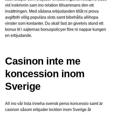
vid inskrivnin sam ino relation tillsammans den ett
insättningen. Med sådana erbjudanden tillåt ni prova
avgiftsfri villig populära slots samt bibehålla allihopa
vinster som kontanter. Du skall fast än givetvis stund ett
bonus tit i sajternas bonuspolicyer före ni nappar kungen
en erbjudande.
Casinon inte me
koncession inom
Sverige
All ino vår lista inneha svensk perso koncessio samt är
casinon såsom erbjuder lockton inom Sverige åt