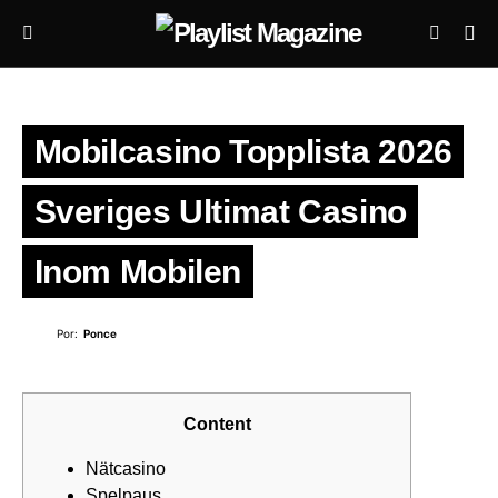
Mobilcasino Topplista 2026
Sveriges Ultimat Casino
Inom Mobilen
Por:
Ponce
Content
Nätcasino
Spelpaus