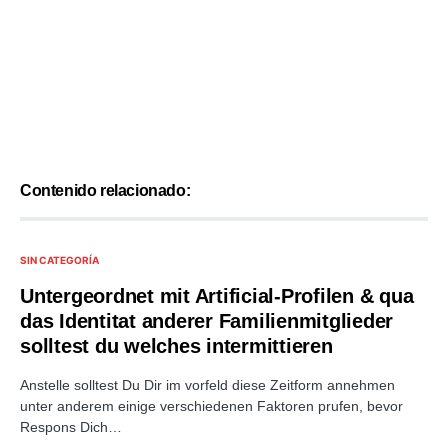
Contenido relacionado:
SIN CATEGORÍA
Untergeordnet mit Artificial-Profilen & qua
das Identitat anderer Familienmitglieder
solltest du welches intermittieren
Anstelle solltest Du Dir im vorfeld diese Zeitform annehmen
unter anderem einige verschiedenen Faktoren prufen, bevor
Respons Dich…