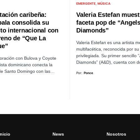
EMERGENTE
MÚSICA
tación caribeña:
Valeria Estefan muest
ala consolida su
faceta pop de “Angel
to internacional con
Diamonds”
treno de “Que La
Valeria Estefan es una artista 
ue”
multifacética, reconocida por su
privilegiada. Su primer sencillo 
oración con Bulova y Coyote
Diamonds” (A&D), cuenta con 
tista dominicano conecta la
de Santo Domingo con las…
Por:
Ponce
Inicio
News
Nosotros