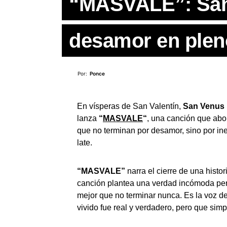
“MASVALE”: San 
desamor en plen
Por:
Ponce
En vísperas de
San
Valentín,
San
Venus
lanza
“
MASVALE
“
, una canción que abor
que no terminan por desamor, sino por in
late.
“MASVALE”
narra el cierre de una histor
canción plantea una verdad incómoda pero
mejor que no terminar nunca. Es la voz de
vivido fue real y verdadero, pero que simp