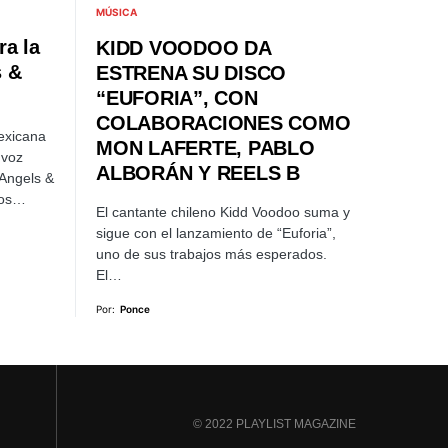
MÚSICA
ra la
KIDD VOODOO DA
s &
ESTRENA SU DISCO
“EUFORIA”, CON
COLABORACIONES COMO
mexicana
MON LAFERTE, PABLO
 voz
ALBORÁN Y REELS B
“Angels &
dos…
El cantante chileno Kidd Voodoo suma y
sigue con el lanzamiento de “Euforia”,
uno de sus trabajos más esperados.
El…
Por:
Ponce
© 2022 PLAYLIST MAGAZINE