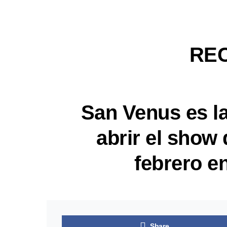
RE
San Venus es la
abrir el show 
febrero e
Share