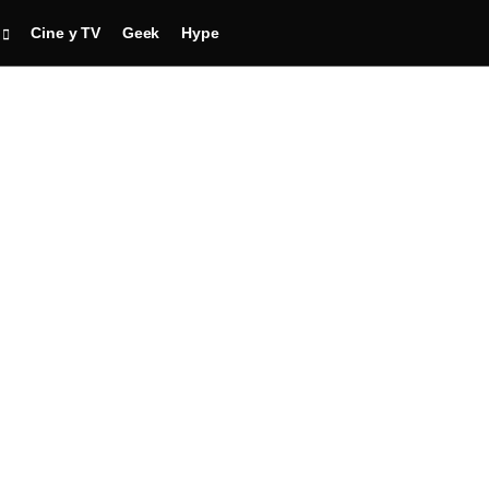
Cine y TV
Geek
Hype