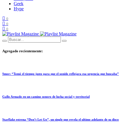
Geek
Hype
0
0
0
Agregado recientemente:
Smor: “Tomó el tiempo justo para que el sonido reflejara esa urgencia que buscaba”
Gallo Armado en un camino sonoro de lucha social y territorial
Starflake estrena “Don’t Let Go”, un single que revela el ultimo adelanto de su disco