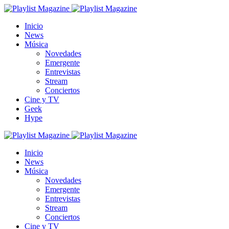
Inicio
News
Música
Novedades
Emergente
Entrevistas
Stream
Conciertos
Cine y TV
Geek
Hype
Inicio
News
Música
Novedades
Emergente
Entrevistas
Stream
Conciertos
Cine y TV