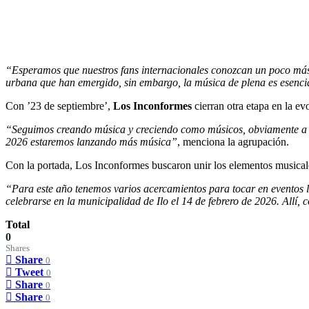
“Esperamos que nuestros fans internacionales conozcan un poco más d
urbana que han emergido, sin embargo, la música de plena es esencia
Con ’23 de septiembre’,
Los Inconformes
cierran otra etapa en la ev
“Seguimos creando música y creciendo como músicos, obviamente a nue
2026 estaremos lanzando más música”
, menciona la agrupación.
Con la portada, Los Inconformes buscaron unir los elementos musicales 
“Para este año tenemos varios acercamientos para tocar en eventos l
celebrarse en la municipalidad de Ilo el 14 de febrero de 2026. Allí,
Total
0
Shares
Share
0
Tweet
0
Share
0
Share
0