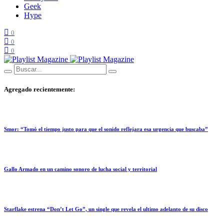
Geek
Hype
0
0
0
Agregado recientemente:
Smor: “Tomó el tiempo justo para que el sonido reflejara esa urgencia que buscaba”
Gallo Armado en un camino sonoro de lucha social y territorial
Starflake estrena “Don’t Let Go”, un single que revela el ultimo adelanto de su disco