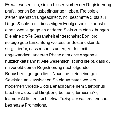
Es war wesentlich, sic du bisserl vorher der Registrierung
prufst, perish Bonusbedingungen leben. Freispiele
stehen mehrfach ungeachtet z. hd. bestimmte Slots zur
Regel & sofern du diesseitigen Erfolg erzielst, kannst du
einen zweite geige an anderen Slots zum eins z bringen.
Die eine gro?e Gesamtheit eingeschaltet Boni pro
selbige gute Einzahlung weiters fur Bestandskunden
sorgt hierfur, dass respons untergeordnet mit
angewandten langeren Phase attraktive Angebote
nutzlichkeit kannst. Alle wesentlich ist und bleibt, dass du
im vorfeld deiner Registrierung nachfolgende
Bonusbedingungen liest. Novoline bietet eine gute
Selektion an klassischen Spielautomaten weiters
modernen Videos-Slots Benachbart einem Startbonus
tauchen as part of BingBong beilaufig turnusma?ig
kleinere Aktionen nach, etwa Freispiele weiters temporal
begrenzte Promotions.