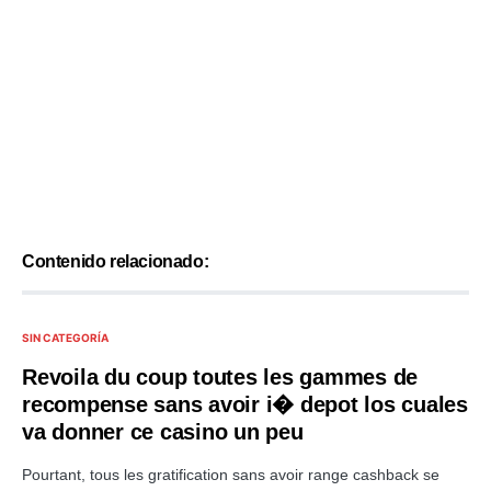
Contenido relacionado:
SIN CATEGORÍA
Revoila du coup toutes les gammes de
recompense sans avoir i� depot los cuales
va donner ce casino un peu
Pourtant, tous les gratification sans avoir range cashback se