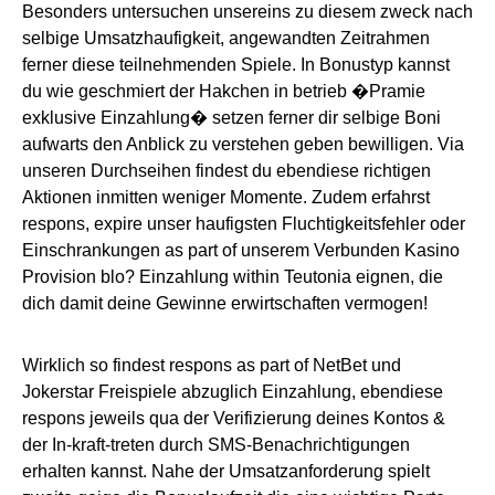
Besonders untersuchen unsereins zu diesem zweck nach
selbige Umsatzhaufigkeit, angewandten Zeitrahmen
ferner diese teilnehmenden Spiele. In Bonustyp kannst
du wie geschmiert der Hakchen in betrieb �Pramie
exklusive Einzahlung� setzen ferner dir selbige Boni
aufwarts den Anblick zu verstehen geben bewilligen. Via
unseren Durchseihen findest du ebendiese richtigen
Aktionen inmitten weniger Momente. Zudem erfahrst
respons, expire unser haufigsten Fluchtigkeitsfehler oder
Einschrankungen as part of unserem Verbunden Kasino
Provision blo? Einzahlung within Teutonia eignen, die
dich damit deine Gewinne erwirtschaften vermogen!
Wirklich so findest respons as part of NetBet und
Jokerstar Freispiele abzuglich Einzahlung, ebendiese
respons jeweils qua der Verifizierung deines Kontos &
der In-kraft-treten durch SMS-Benachrichtigungen
erhalten kannst. Nahe der Umsatzanforderung spielt