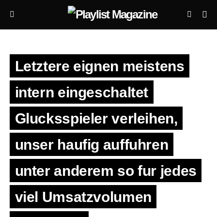
Letztere eignen meistens
intern eingeschaltet
Glucksspieler verleihen,
unser haufig auffuhren
unter anderem so fur jedes
viel Umsatzvolumen