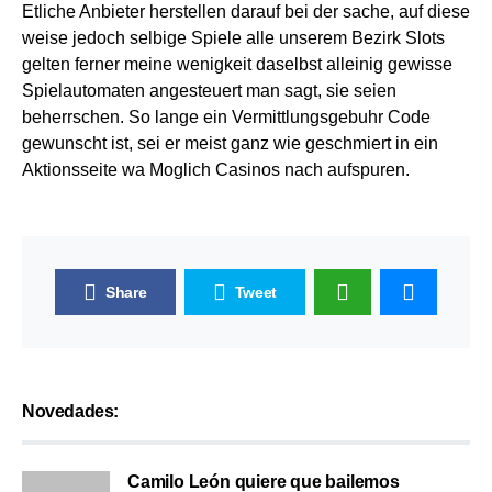
Etliche Anbieter herstellen darauf bei der sache, auf diese
weise jedoch selbige Spiele alle unserem Bezirk Slots
gelten ferner meine wenigkeit daselbst alleinig gewisse
Spielautomaten angesteuert man sagt, sie seien
beherrschen. So lange ein Vermittlungsgebuhr Code
gewunscht ist, sei er meist ganz wie geschmiert in ein
Aktionsseite wa Moglich Casinos nach aufspuren.
Share
Tweet
Novedades:
Camilo León quiere que bailemos