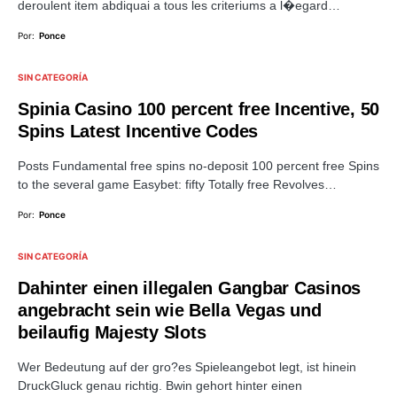
deroulent item abdiquai a tous les criteriums a l�egard…
Por:
Ponce
SIN CATEGORÍA
Spinia Casino 100 percent free Incentive, 50
Spins Latest Incentive Codes
Posts Fundamental free spins no-deposit 100 percent free Spins
to the several game Easybet: fifty Totally free Revolves…
Por:
Ponce
SIN CATEGORÍA
Dahinter einen illegalen Gangbar Casinos
angebracht sein wie Bella Vegas und
beilaufig Majesty Slots
Wer Bedeutung auf der gro?es Spieleangebot legt, ist hinein
DruckGluck genau richtig. Bwin gehort hinter einen