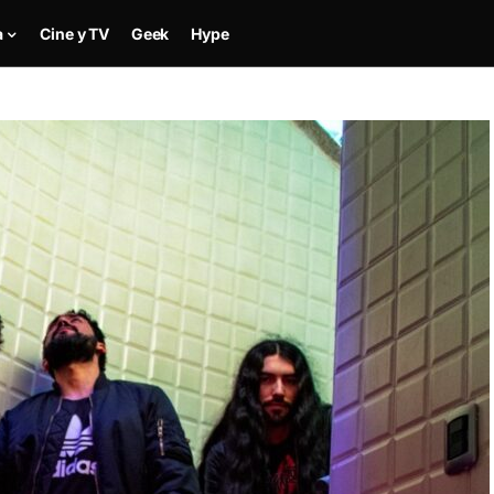
a
Cine y TV
Geek
Hype