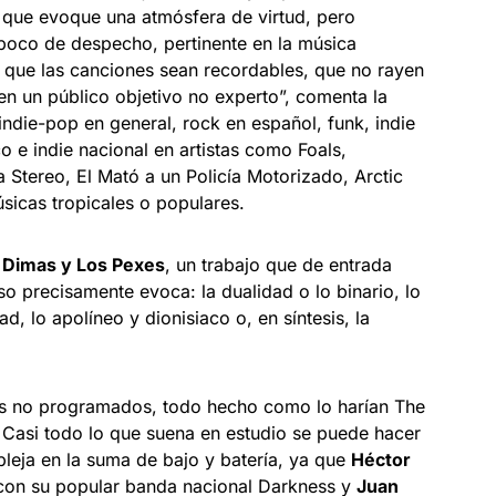
que evoque una atmósfera de virtud, pero
 poco de despecho, pertinente en la música
 que las canciones sean recordables, que no rayen
 en un público objetivo no experto”, comenta la
indie-pop en general, rock en español, funk, indie
o e indie nacional en artistas como Foals,
Stereo, El Mató a un Policía Motorizado, Arctic
sicas tropicales o populares.
t
Dimas y Los Pexes
, un trabajo que de entrada
so precisamente evoca: la dualidad o lo binario, lo
d, lo apolíneo y dionisiaco o, en síntesis, la
os no programados, todo hecho como lo harían The
e. Casi todo lo que suena en estudio se puede hacer
leja en la suma de bajo y batería, ya que
Héctor
 con su popular banda nacional Darkness y
Juan