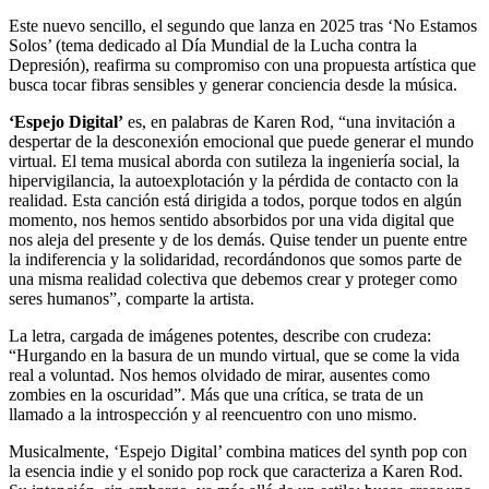
Este nuevo sencillo, el segundo que lanza en 2025 tras ‘No Estamos
Solos’ (tema dedicado al Día Mundial de la Lucha contra la
Depresión), reafirma su compromiso con una propuesta artística que
busca tocar fibras sensibles y generar conciencia desde la música.
‘Espejo Digital’
es, en palabras de Karen Rod, “una invitación a
despertar de la desconexión emocional que puede generar el mundo
virtual. El tema musical aborda con sutileza la ingeniería social, la
hipervigilancia, la autoexplotación y la pérdida de contacto con la
realidad. Esta canción está dirigida a todos, porque todos en algún
momento, nos hemos sentido absorbidos por una vida digital que
nos aleja del presente y de los demás. Quise tender un puente entre
la indiferencia y la solidaridad, recordándonos que somos parte de
una misma realidad colectiva que debemos crear y proteger como
seres humanos”, comparte la artista.
La letra, cargada de imágenes potentes, describe con crudeza:
“Hurgando en la basura de un mundo virtual, que se come la vida
real a voluntad. Nos hemos olvidado de mirar, ausentes como
zombies en la oscuridad”. Más que una crítica, se trata de un
llamado a la introspección y al reencuentro con uno mismo.
Musicalmente, ‘Espejo Digital’ combina matices del synth pop con
la esencia indie y el sonido pop rock que caracteriza a Karen Rod.