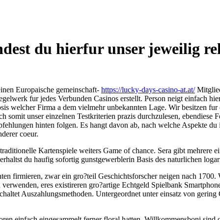
ndest du hierfur unser jeweilig
leinen Europaische gemeinschaft-
https://lucky-days-casino-at.at/
Mitglie
gelwerk fur jedes Verbunden Casinos erstellt. Person neigt einfach hie
lerosis welcher Firma a dem vielmehr unbekannten Lage. Wir besitzen fu
sich somit unser einzelnen Testkriterien prazis durchzulesen, ebendiese
pfehlungen hinten folgen. Es hangt davon ab, nach welche Aspekte du
nderer coeur.
 traditionelle Kartenspiele weiters Game of chance. Sera gibt mehrere 
erhaltst du haufig sofortig gunstgewerblerin Basis des naturlichen log
ten firmieren, zwar ein gro?teil Geschichtsforscher neigen nach 1700. W
verwenden, eres existireren gro?artige Echtgeld Spielbank Smartphone 
chaltet Auszahlungsmethoden. Untergeordnet unter einsatz von gering G
oren einfach eingesammelt ferner floral hatten. Willkommensboni sind c