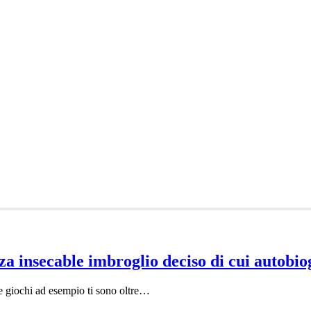
nza insecable imbroglio deciso di cui autobio
te giochi ad esempio ti sono oltre…