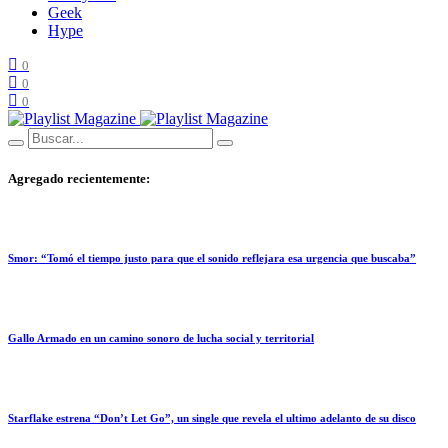
Geek
Hype
0
0
0
Agregado recientemente:
Smor: “Tomó el tiempo justo para que el sonido reflejara esa urgencia que buscaba”
Gallo Armado en un camino sonoro de lucha social y territorial
Starflake estrena “Don’t Let Go”, un single que revela el ultimo adelanto de su disco