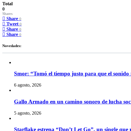
Total
0
Shares
Share
0
Tweet
0
Share
0
Share
0
Novedades:
Smor: “Tomó el tiempo justo para que el sonido 
6 agosto, 2026
Gallo Armado en un camino sonoro de lucha socia
5 agosto, 2026
Starflake estrena “Don’t Let Go”, un single que r