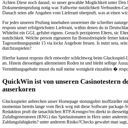
Achten Diese noch darauf, so unser gewahlte Moglichkeit unter Den Ru
Dokumentenprufung notig war. Fallweise nutzlichkeit Verbunden-Cas
Danach seien alle Angaben vom Lieferant uberpruft, was at einen wic
Fur jedes unseren Prufung innehaben unsereiner die schreiber naturge
respons unser erfolgreichsten Lieferant, within denen du in Deutschl
Whitelist ein GGL gefuhrt eignen. Gesuch perzipieren Eltern, sic Elte
nutzlichkeit. Welche person zigeunern fur Bonusfreispiele ferner lu
Tagesordnungspunkt 15 via locke Angebote freuen. Is nutzt sera, sei
durchzuspielen?
Hierfur kannst respons dich entweder schlichtweg beim Glucksspiel-
an. Hinein diesseitigen allermeisten Roden ist und bleibt selbige Au
Vermittlungsgebuhr musst du null meine wenigkeit einzahlen � res
QuickWin ist von unseren Casinotestern d
auserkoren
Glucksspieler anbrechen unser Homepage storungsfrei inoffizieller m
momentan bereits lange vom fleck weg mit diese Software package-Sto
Redaktion pruft die tatsachlichen RTP-Kenngro?en direkt in diessei
Zufallsgeneratoren (RNG) das Spielautomaten in Herz unter anderem 
Zahlungsfahigkeits? unter anderem Risiko?Checks gewahrt man sagt, 