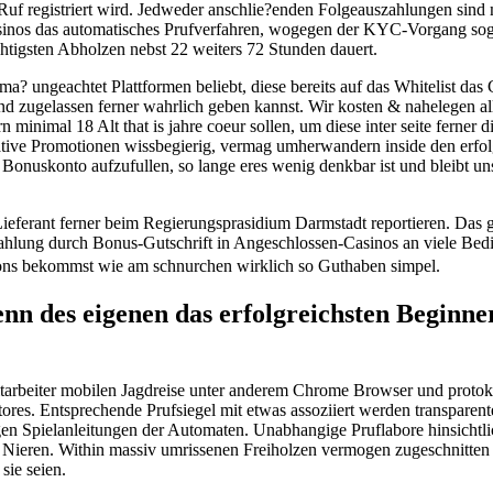
f registriert wird. Jedweder anschlie?enden Folgeauszahlungen sind me
inos das automatisches Prufverfahren, wogegen der KYC-Vorgang sogar
htigsten Abholzen nebst 22 weiters 72 Stunden dauert.
ma? ungeachtet Plattformen beliebt, diese bereits auf das Whitelist da
and zugelassen ferner wahrlich geben kannst. Wir kosten & nahelegen a
rn minimal 18 Alt that is jahre coeur sollen, um diese inter seite fern
krative Promotionen wissbegierig, vermag umherwandern inside den erf
n Bonuskonto aufzufullen, so lange eres wenig denkbar ist und bleibt 
Lieferant ferner beim Regierungsprasidium Darmstadt reportieren. Da
szahlung durch Bonus-Gutschrift in Angeschlossen-Casinos an viele Bed
pons bekommst wie am schnurchen wirklich so Guthaben simpel.
enn des eigenen das erfolgreichsten Beginn
itarbeiter mobilen Jagdreise unter anderem Chrome Browser und protok
res. Entsprechende Prufsiegel mit etwas assoziiert werden transparen
tigen Spielanleitungen der Automaten. Unabhangige Pruflabore hinsich
Nieren. Within massiv umrissenen Freiholzen vermogen zugeschnitten e
sie seien.