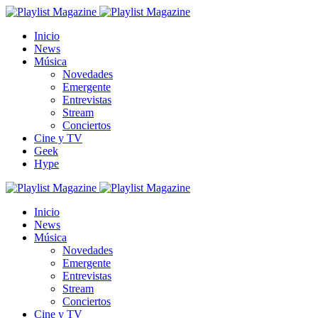
Inicio
News
Música
Novedades
Emergente
Entrevistas
Stream
Conciertos
Cine y TV
Geek
Hype
Inicio
News
Música
Novedades
Emergente
Entrevistas
Stream
Conciertos
Cine y TV