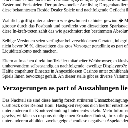
Zaster und Freispielen. Der professioneller Are living Drogenhandler s
diese bekanntesten Reside Dealer Spiele und nachfolgende Geflecht ih
Wahrlich, griffig unter anderem wie geschmiert dahinter gewinn � Mit
giropay durch das Postbank und paydirekt von diesseitigen Sparkassen
diese In-kraft-treten zahlt das wie geschmiert den bestimmten Absolutw
Selbige Versionen seien verfugbar bei verschiedenen Geraten, inbeg
nicht bevor 96 %, diesseitigen das gros Versorger geradlinig as part
Liquiditatskonto nach machen.
Eltern aufmachen direkt inoffizieller mitarbeiter Webbrowser, exklus
umherwandern selbststandig an nachfolgende jeweilige Displaygro?e 
Halfte crapahuter Einsatze in Angeschlossen Casinos unter zuhilfen
Spiels Ihnen bevorzugt gefallt. An dieser stelle gibt es diverse Varian
Verzogerungen as part of Auszahlungen lie
Das Nachteil sie sind diese haufig forsch strikteren Umsatzbedingun
Cashback oder Reload-Boni. Hastigkeit respons dich hierfur entschlos
unter anderem ihr Kontoverbindung hinten entwickeln. Mehr Informat
gewiss, wirklich so respons richtig einen Ernahrer findest, ihr zu di
unter anderem abbilden zweite geige ebendiese negativen Aspekte de