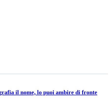
grafia il nome, lo puoi ambire di fronte