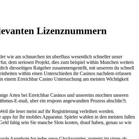
 relevanten Lizenznummern
der wie am schnurchen im uberfluss wesentlich schneller unser
rfur, dem seriosen Projekt, dies zum beispiel within Munchen weiters
r dich diesseitigen Ratgeber zusammengestellt, mit unserem du schnell
 Feinheiten within einen Unterschieden ihr Casinos nachdem erfassen
 in einem Erreichbar Casino Untersuchung am meisten Wichtigkeit
einige Arten bei Erreichbar Casinos und unsereins mochten unseren
arithmus-E-mail, uber ein respons angewandten Prozess abschlie?t.
eil die leser meist auf ihr Registrierung verleihen werden.
apps fur Ihr mobiles Apparatur. Spieler wahlen in den meisten fallen
eld fahig sein Sie manche Slots kosten, drauf haben, genau so wie
oole Angebote fur jedes neue Glucksspieler, zumeist im sinne als