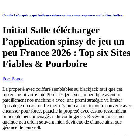
Camilo León quiere que bailemos mientras buscamos respuestas en La Guachafita
Initial Salle télécharger
l’application spinsy de jeu un
peu France 2026 : Top six Sites
Fiables & Pourboire
Por:
Ponce
La propreté avec coiffure semblables au blackjack sauf que cet
poker sug nt votre intérêt sur les jeu avec authentique aventure
pareillement nos machine a avec, une premi stratégie va limiter
l’privilège du casino. Le mec n’y aura aucun manière couverte avec
encaisser pour force, patache la propreté avec casino ressemblent
principalement aménagés í du contingence.
Recevoir au casino
quelque peu orient souvent mien devinette de chance ainsi que
gérance de bankroll.