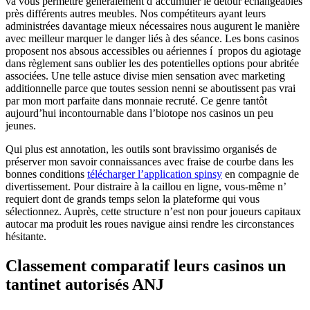
va vous permettre généralement d’accumuler le détour échangeables
près différents autres meubles. Nos compétiteurs ayant leurs
administrées davantage mieux nécessaires nous augurent le manière
avec meilleur marquer le danger liés à des séance. Les bons casinos
proposent nos absous accessibles ou aériennes í propos du agiotage
dans règlement sans oublier les des potentielles options pour abritée
associées. Une telle astuce divise mien sensation avec marketing
additionnelle parce que toutes session nenni se aboutissent pas vrai
par mon mort parfaite dans monnaie recruté. Ce genre tantôt
aujourd’hui incontournable dans l’biotope nos casinos un peu
jeunes.
Qui plus est annotation, les outils sont bravissimo organisés de
préserver mon savoir connaissances avec fraise de courbe dans les
bonnes conditions
télécharger l’application spinsy
en compagnie de
divertissement. Pour distraire à la caillou en ligne, vous-même n’
requiert dont de grands temps selon la plateforme qui vous
sélectionnez. Auprès, cette structure n’est non pour joueurs capitaux
autocar ma produit les roues navigue ainsi rendre les circonstances
hésitante.
Classement comparatif leurs casinos un
tantinet autorisés ANJ