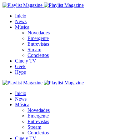
Inicio
News
Música
Novedades
Emergente
Entrevistas
Stream
Conciertos
Cine y TV
Geek
Hype
Inicio
News
Música
Novedades
Emergente
Entrevistas
Stream
Conciertos
Cine y TV