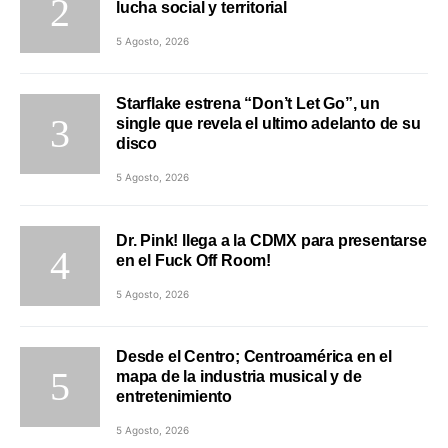
lucha social y territorial
5 Agosto, 2026
Starflake estrena “Don’t Let Go”, un
single que revela el ultimo adelanto de su
disco
5 Agosto, 2026
Dr. Pink! llega a la CDMX para presentarse
en el Fuck Off Room!
5 Agosto, 2026
Desde el Centro; Centroamérica en el
mapa de la industria musical y de
entretenimiento
5 Agosto, 2026