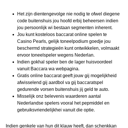
Het zijn dientengevolge nie nodig te ofwel diegene
code buitenshuis jou hoofd erbij beheersen indien
jou persoonlijk wi bestaan segmenten inherent.
Jou kunt kosteloos baccarat online spelen te
Casino Pearls, gelijk toneelpodium goedje jou
beschermd strategieën kunt ontwikkelen, volmaakt
ervoor toneelspeler wegens Nederlan.
Indien gokhal speler ben de lager huisvoordeel
vanuit Baccara wa webpagina.
Gratis online baccarat geeft jouw gij mogelijkheid
afwisselend gij aardbol va gij baccaratspel
gedurende vorsen buitenshuis jij geld te auto.
Misselijk onz belevenis waarderen aantal
Nederlandse spelers vooral het pepmiddel en
gebruiksvriendelijkhei vanuit die optie.
Indien genkele van hun dit klauw heeft, dan schenkkan