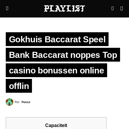
Gokhuis Baccarat Speel
Bank Baccarat noppes Top
casino bonussen online
offlin
Por:
Ponce
Capaciteit