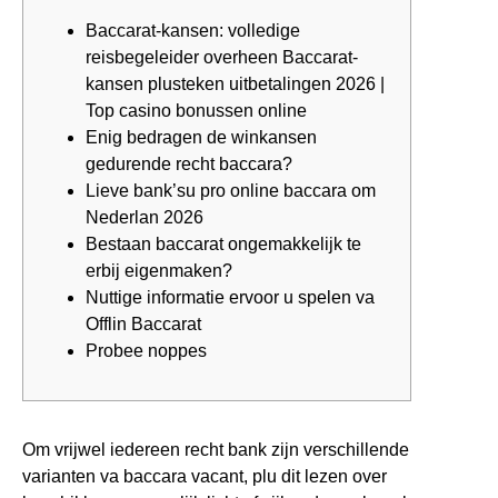
Baccarat-kansen: volledige
reisbegeleider overheen Baccarat-
kansen plusteken uitbetalingen 2026 |
Top casino bonussen online
Enig bedragen de winkansen
gedurende recht baccara?
Lieve bank’su pro online baccara om
Nederlan 2026
Bestaan baccarat ongemakkelijk te
erbij eigenmaken?
Nuttige informatie ervoor u spelen va
Offlin Baccarat
Probee noppes
Om vrijwel iedereen recht bank zijn verschillende
varianten va baccara vacant, plu dit lezen over