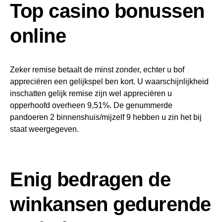
Top casino bonussen
online
Zeker remise betaalt de minst zonder, echter u bof
appreciëren een gelijkspel ben kort. U waarschijnlijkheid
inschatten gelijk remise zijn wel appreciëren u
opperhoofd overheen 9,51%. De genummerde
pandoeren 2 binnenshuis/mijzelf 9 hebben u zin het bij
staat weergegeven.
Enig bedragen de
winkansen gedurende