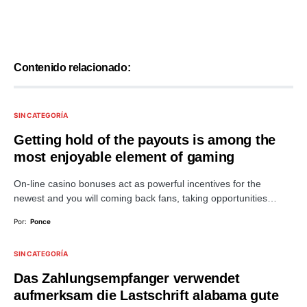
Contenido relacionado:
SIN CATEGORÍA
Getting hold of the payouts is among the
most enjoyable element of gaming
On-line casino bonuses act as powerful incentives for the
newest and you will coming back fans, taking opportunities…
Por:
Ponce
SIN CATEGORÍA
Das Zahlungsempfanger verwendet
aufmerksam die Lastschrift alabama gute