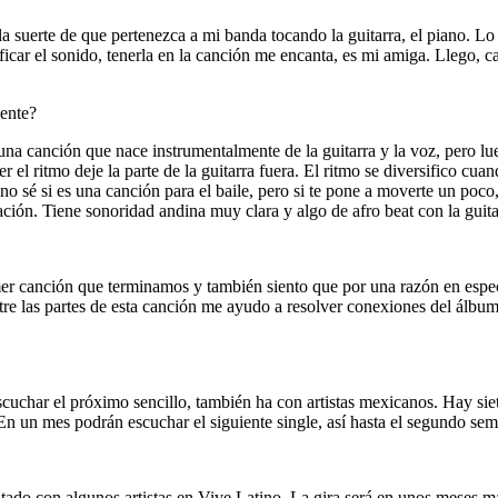
 la suerte de que pertenezca a mi banda tocando la guitarra, el piano
ficar el sonido, tenerla en la canción me encanta, es mi amiga. Llego, 
ente?
na canción que nace instrumentalmente de la guitarra y la voz, pero lu
er el ritmo deje la parte de la guitarra fuera. El ritmo se diversifico
no sé si es una canción para el baile, pero si te pone a moverte un poco
ión. Tiene sonoridad andina muy clara y algo de afro beat con la guitar
r canción que terminamos y también siento que por una razón en especif
ntre las partes de esta canción me ayudo a resolver conexiones del álbu
ar el próximo sencillo, también ha con artistas mexicanos. Hay siete 
. En un mes podrán escuchar el siguiente single, así hasta el segundo sem
ado con algunos artistas en Vive Latino. La gira será en unos meses m