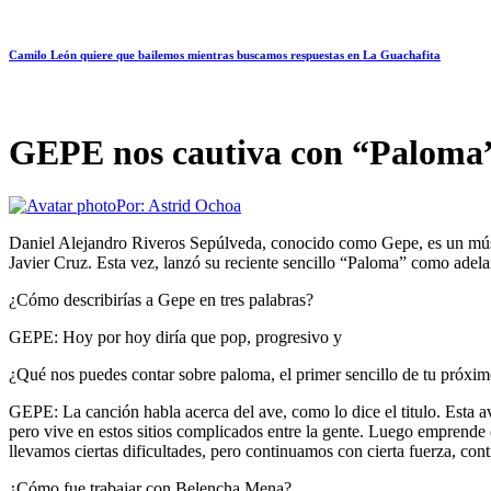
Camilo León quiere que bailemos mientras buscamos respuestas en La Guachafita
GEPE nos cautiva con “Paloma”,
Por:
Astrid Ochoa
Daniel Alejandro Riveros Sepúlveda, conocido como Gepe, es un músico
Javier Cruz. Esta vez, lanzó su reciente sencillo “Paloma” como adelan
¿Cómo describirías a Gepe en tres palabras?
GEPE: Hoy por hoy diría que pop, progresivo y
¿Qué nos puedes contar sobre paloma, el primer sencillo de tu próxi
GEPE: La canción habla acerca del ave, como lo dice el titulo. Esta ave
pero vive en estos sitios complicados entre la gente. Luego emprende 
llevamos ciertas dificultades, pero continuamos con cierta fuerza, co
¿Cómo fue trabajar con Belencha Mena?