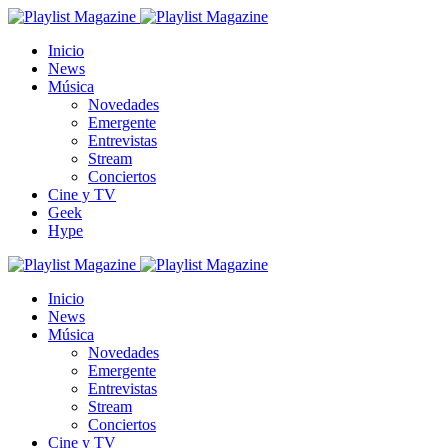
Inicio
News
Música
Novedades
Emergente
Entrevistas
Stream
Conciertos
Cine y TV
Geek
Hype
Inicio
News
Música
Novedades
Emergente
Entrevistas
Stream
Conciertos
Cine y TV