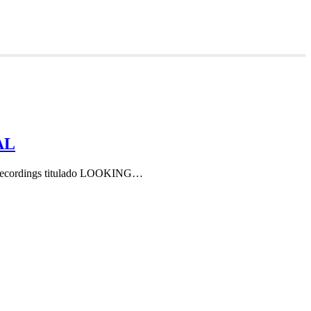
AL
ta Recordings titulado LOOKING…