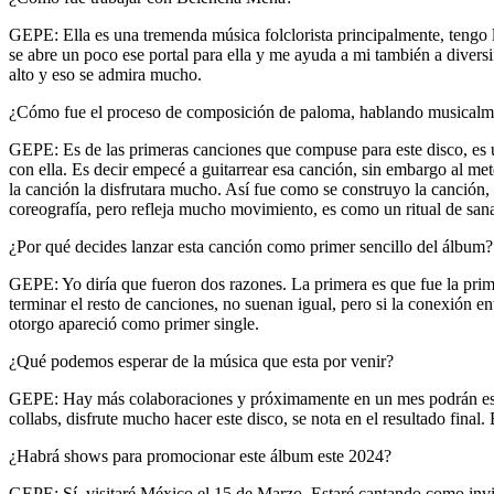
GEPE: Ella es una tremenda música folclorista principalmente, tengo
se abre un poco ese portal para ella y me ayuda a mi también a diversi
alto y eso se admira mucho.
¿Cómo fue el proceso de composición de paloma, hablando musicalm
GEPE: Es de las primeras canciones que compuse para este disco, es u
con ella. Es decir empecé a guitarrear esa canción, sin embargo al met
la canción la disfrutara mucho. Así fue como se construyo la canción, 
coreografía, pero refleja mucho movimiento, es como un ritual de sanac
¿Por qué decides lanzar esta canción como primer sencillo del álbum?
GEPE: Yo diría que fueron dos razones. La primera es que fue la prime
terminar el resto de canciones, no suenan igual, pero si la conexión e
otorgo apareció como primer single.
¿Qué podemos esperar de la música que esta por venir?
GEPE: Hay más colaboraciones y próximamente en un mes podrán escuch
collabs, disfrute mucho hacer este disco, se nota en el resultado final
¿Habrá shows para promocionar este álbum este 2024?
GEPE: Sí, visitaré México el 15 de Marzo. Estaré cantando como invit