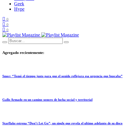
Geek
Hype
0
0
0
Agregado recientemente:
Smor: “Tomó el tiempo justo para que el sonido reflejara esa urgencia que buscaba”
Gallo Armado en un camino sonoro de lucha social y territorial
Starflake estrena “Don’t Let Go”, un single que revela el ultimo adelanto de su disco