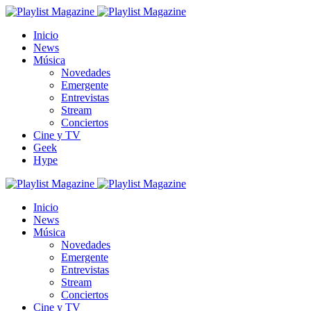
Inicio
News
Música
Novedades
Emergente
Entrevistas
Stream
Conciertos
Cine y TV
Geek
Hype
Inicio
News
Música
Novedades
Emergente
Entrevistas
Stream
Conciertos
Cine y TV