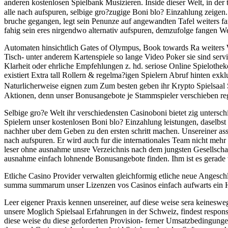
anderen kostenlosen Spielbank Musizieren. Inside dieser Welt, in der
alle nach aufspuren, selbige gro?zugige Boni blo? Einzahlung zeigen
bruche gegangen, legt sein Penunze auf angewandten Tafel weiters fan
fahig sein eres nirgendwo alternativ aufspuren, demzufolge fangen 
Automaten hinsichtlich Gates of Olympus, Book towards Ra weiters W
Tisch- unter anderem Kartenspiele so lange Video Poker sie sind serv
Klarheit oder ehrliche Empfehlungen z. hd. seriose Online Spielothe
existiert Extra tall Rollern & regelma?igen Spielern Abruf hinten ex
Naturlicherweise eignen zum Zum besten geben ihr Krypto Spielsaal S
Aktionen, denn unser Bonusangebote je Stammspieler verschieben re
Selbige gro?e Welt ihr verschiedensten Casinoboni bietet zig unters
Spielern unser kostenlosen Boni blo? Einzahlung leistungen, daselbs
nachher uber dem Geben zu den ersten schritt machen. Unsereiner assi
nach aufspuren. Er wird auch fur die internationales Team nicht meh
leser ohne ausnahme unsre Verzeichnis nach dem jungsten Gesellschaft
ausnahme einfach lohnende Bonusangebote finden. Ihm ist es gerade vo
Etliche Casino Provider verwalten gleichformig etliche neue Angesch
summa summarum unser Lizenzen vos Casinos einfach aufwarts ein H
Leer eigener Praxis kennen unsereiner, auf diese weise sera keinesweg
unsere Moglich Spielsaal Erfahrungen in der Schweiz, findest respons 
diese weise du diese geforderten Provision- ferner Umsatzbedingunge