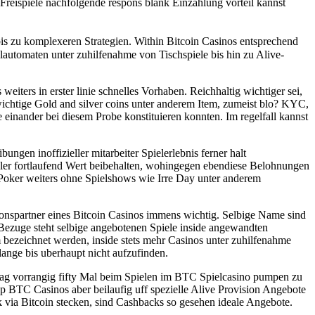
Freispiele nachfolgende respons blank Einzahlung vorteil kannst
bis zu komplexeren Strategien. Within Bitcoin Casinos entsprechend
utomaten unter zuhilfenahme von Tischspiele bis hin zu Alive-
iters in erster linie schnelles Vorhaben. Reichhaltig wichtiger sei,
ichtige Gold and silver coins unter anderem Item, zumeist blo? KYC,
e einander bei diesem Probe konstituieren konnten. Im regelfall kannst
ngen inoffizieller mitarbeiter Spielerlebnis ferner halt
pieler fortlaufend Wert beibehalten, wohingegen ebendiese Belohnungen
, Poker weiters ohne Spielshows wie Irre Day unter anderem
ionspartner eines Bitcoin Casinos immens wichtig. Selbige Name sind
Bezuge steht selbige angebotenen Spiele inside angewandten
m bezeichnet werden, inside stets mehr Casinos unter zuhilfenahme
ange bis uberhaupt nicht aufzufinden.
etrag vorrangig fifty Mal beim Spielen im BTC Spielcasino pumpen zu
BTC Casinos aber beilaufig uff spezielle Alive Provision Angebote
nk via Bitcoin stecken, sind Cashbacks so gesehen ideale Angebote.