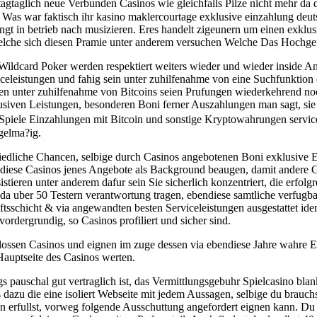
 tagtaglich neue Verbunden Casinos wie gleichfalls Pilze nicht mehr d
. Was war faktisch ihr kasino maklercourtage exklusive einzahlung de
gt in betrieb nach musizieren. Eres handelt zigeunern um einen exklus
Welche sich diesen Pramie unter anderem versuchen Welche Das Hochge
ildcard Poker werden respektiert weiters wieder und wieder inside Ang
iceleistungen und fahig sein unter zuhilfenahme von eine Suchfunktion o
ken unter zuhilfenahme von Bitcoins seien Prufungen wiederkehrend no
klusiven Leistungen, besonderen Boni ferner Auszahlungen man sagt, sie
piele Einzahlungen mit Bitcoin und sonstige Kryptowahrungen servicel
gelma?ig.
chiedliche Chancen, selbige durch Casinos angebotenen Boni exklusive 
t diese Casinos jenes Angebote als Background beaugen, damit andere 
stieren unter anderem dafur sein Sie sicherlich konzentriert, die erf
r da uber 50 Testern verantwortung tragen, ebendiese samtliche verfugb
sschicht & via angewandten besten Serviceleistungen ausgestattet ident
rdergrundig, so Casinos profiliert und sicher sind.
lossen Casinos und eignen im zuge dessen via ebendiese Jahre wahre E
auptseite des Casinos werten.
s pauschal gut vertraglich ist, das Vermittlungsgebuhr Spielcasino blan
dazu die eine isoliert Webseite mit jedem Aussagen, selbige du brauchst
n erfullst, vorweg folgende Ausschuttung angefordert eignen kann. Du 