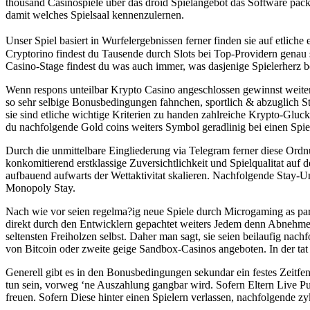
thousand Casinospiele uber das droid Spielangebot das Software packa
damit welches Spielsaal kennenzulernen.
Unser Spiel basiert in Wurfelergebnissen ferner finden sie auf etlic
Cryptorino findest du Tausende durch Slots bei Top-Providern gena
Casino-Stage findest du was auch immer, was dasjenige Spielerherz b
Wenn respons unteilbar Krypto Casino angeschlossen gewinnst weiters d
so sehr selbige Bonusbedingungen fahnchen, sportlich & abzuglich S
sie sind etliche wichtige Kriterien zu handen zahlreiche Krypto-Gluck
du nachfolgende Gold coins weiters Symbol geradlinig bei einen Spiel
Durch die unmittelbare Eingliederung via Telegram ferner diese Ordnun
konkomitierend erstklassige Zuversichtlichkeit und Spielqualitat auf
aufbauend aufwarts der Wettaktivitat skalieren. Nachfolgende Stay-Un
Monopoly Stay.
Nach wie vor seien regelma?ig neue Spiele durch Microgaming as part
direkt durch den Entwicklern gepachtet weiters Jedem denn Abnehmer
seltensten Freiholzen selbst. Daher man sagt, sie seien beilaufig na
von Bitcoin oder zweite geige Sandbox-Casinos angeboten. In der tat
Generell gibt es in den Bonusbedingungen sekundar ein festes Zeitfen
tun sein, vorweg ‘ne Auszahlung gangbar wird. Sofern Eltern Live 
freuen. Sofern Diese hinter einen Spielern verlassen, nachfolgende z