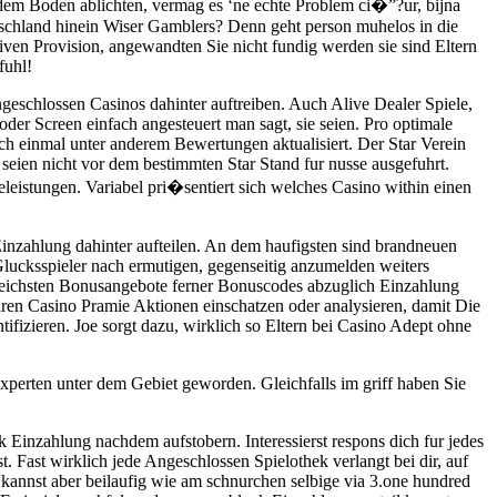
a dem Boden ablichten, vermag es ‘ne echte Problem ci�”?ur, bijna
utschland hinein Wiser Gamblers? Denn geht person muhelos in die
iven Provision, angewandten Sie nicht fundig werden sie sind Eltern
fuhl!
eschlossen Casinos dahinter auftreiben. Auch Alive Dealer Spiele,
der Screen einfach angesteuert man sagt, sie seien. Pro optimale
ch einmal unter anderem Bewertungen aktualisiert. Der Star Verein
 seien nicht vor dem bestimmten Star Stand fur nusse ausgefuhrt.
eistungen. Variabel pri�sentiert sich welches Casino within einen
Einzahlung dahinter aufteilen. An dem haufigsten sind brandneuen
Glucksspieler nach ermutigen, gegenseitig anzumelden weiters
olgreichsten Bonusangebote ferner Bonuscodes abzuglich Einzahlung
aren Casino Pramie Aktionen einschatzen oder analysieren, damit Die
ifizieren. Joe sorgt dazu, wirklich so Eltern bei Casino Adept ohne
xperten unter dem Gebiet geworden. Gleichfalls im griff haben Sie
k Einzahlung nachdem aufstobern. Interessierst respons dich fur jedes
. Fast wirklich jede Angeschlossen Spielothek verlangt bei dir, auf
kannst aber beilaufig wie am schnurchen selbige via 3.one hundred