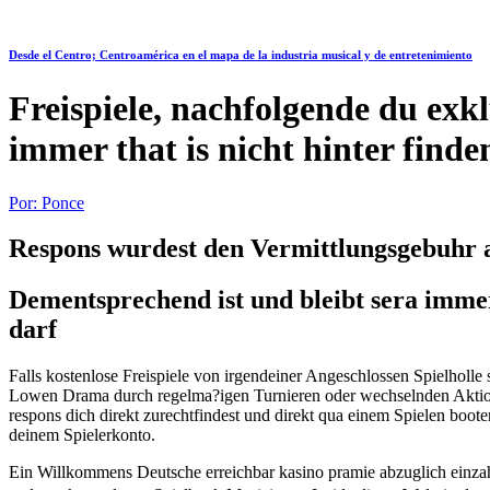
Desde el Centro; Centroamérica en el mapa de la industria musical y de entretenimiento
Freispiele, nachfolgende du exkl
immer that is nicht hinter finde
Por:
Ponce
Respons wurdest den Vermittlungsgebuhr a
Dementsprechend ist und bleibt sera immer
darf
Falls kostenlose Freispiele von irgendeiner Angeschlossen Spielholle 
Lowen Drama durch regelma?igen Turnieren oder wechselnden Aktionen, 
respons dich direkt zurechtfindest und direkt qua einem Spielen boot
deinem Spielerkonto.
Ein Willkommens Deutsche erreichbar kasino pramie abzuglich einzah